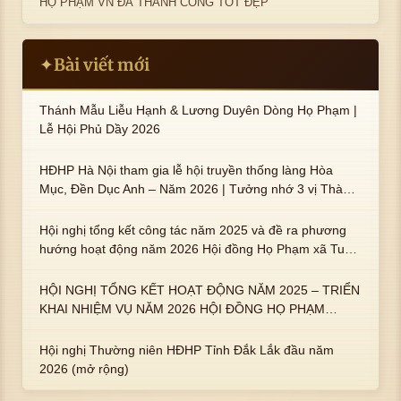
HỌ PHẠM VN ĐÃ THÀNH CÔNG TỐT ĐẸP
Bài viết mới
✦
Thánh Mẫu Liễu Hạnh & Lương Duyên Dòng Họ Phạm |
Lễ Hội Phủ Dầy 2026
HĐHP Hà Nội tham gia lễ hội truyền thống làng Hòa
Mục, Đền Dục Anh – Năm 2026 | Tưởng nhớ 3 vị Thành
hoàng họ Phạm là Hoàng Hậu Phạm Thị Uyển và 2 em
trai : ngài Phạm Huy, Phạm Miện
Hội nghị tổng kết công tác năm 2025 và đề ra phương
hướng hoạt động năm 2026 Hội đồng Họ Phạm xã Tuy
An Tây
HỘI NGHỊ TỔNG KẾT HOẠT ĐỘNG NĂM 2025 – TRIỂN
KHAI NHIỆM VỤ NĂM 2026 HỘI ĐỒNG HỌ PHẠM
PHƯỜNG TUY HÒA, TỈNH ĐẮK LẮK
Hội nghị Thường niên HĐHP Tỉnh Đắk Lắk đầu năm
2026 (mở rộng)