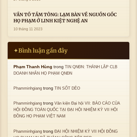
VẤN TỔ TẦM TÔNG: LẠM BÀN VỀ NGUỒN GỐC
HỌ PHẠM Ở LINH KIỆT NGHỆ AN
10 tháng 11 2023
Bình luận gần đây
✦
trong
Phạm Thanh Hùng
TIN QNĐN: THÀNH LẬP CLB
DOANH NHÂN HỌ PHẠM QNĐN
trong
Phamminhgiang
TIN SỐT DẺO
trong
Phamminhgiang
Văn kiện Đại hội VII: BÁO CÁO CỦA
HỘI ĐỒNG TOÀN QUỐC TẠI ĐẠI HỘI NHIỆM KỲ VII HỘI
ĐỒNG HỌ PHẠM VIỆT NAM
trong
Phamminhgiang
ĐẠI HỘI NHIỆM KỲ VII HỘI ĐỒNG