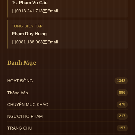
Ts. Phạm Vũ Câu
0913 241 718
Email
TỔNG BIÊN TẬP
Phạm Duy Hưng
0981 188 968
Email
Danh Mục
HOẠT ĐỘNG
1342
Thông báo
896
CHUYÊN MỤC KHÁC
478
NGƯỜI HỌ PHẠM
217
TRANG CHỦ
157