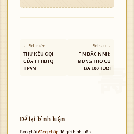
ợc
hìn
h
ảnh
← Bài trước
Bài sau →
THƯ KÊU GỌI
TIN BẮC NINH:
CỦA TT HĐTQ
MỪNG THỌ CỤ
HPVN
BÀ 100 TUỔI
Để lại bình luận
Bạn phải
đăng nhập
để gửi bình luận.