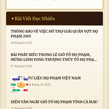
Bài Viết Đọc Nhiều
✦
THÔNG BÁO VỀ VIỆC HỖ TRỢ GIẢI QUẦN VỢT HỌ
PHẠM 2015
18 tháng 8 2015
BÀI PHÁT BIỂU TRONG LÊ GIỖ TỔ HỌ PHẠM,
MỪNG LINH VONG THƯỢNG THỦY TỔ HỌ PHẠM
AN VỊ TAI CÀ MAU- ( 22/8/2016) CỦA LS.TS.NV.
27 tháng 8 2016
PHẠM HUỲNH CÔNG- PHÓ CHỦ TỊCH HĐHPVN
TƯ LIỆU HỌ PHẠM VIỆT NAM
26 tháng 10 2021
DIỄN VĂN NGÀY GIỖ TỔ HỌ PHẠM TỈNH CÀ MAU
27 tháng 8 2016