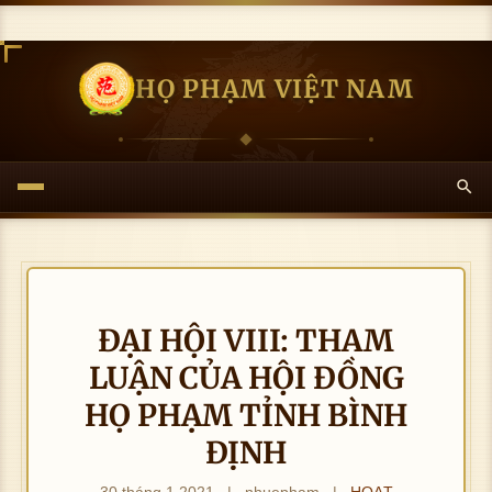
HỌ PHẠM VIỆT NAM
ĐẠI HỘI VIII: THAM
LUẬN CỦA HỘI ĐỒNG
HỌ PHẠM TỈNH BÌNH
ĐỊNH
30 tháng 1 2021
|
nhuepham
|
HOẠT