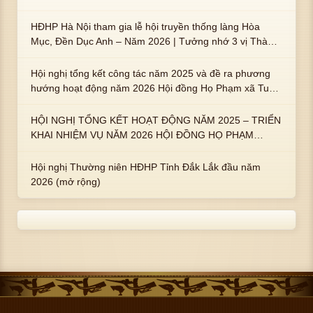
HĐHP Hà Nội tham gia lễ hội truyền thống làng Hòa
Mục, Đền Dục Anh – Năm 2026 | Tưởng nhớ 3 vị Thành
hoàng họ Phạm là Hoàng Hậu Phạm Thị Uyển và 2 em
trai : ngài Phạm Huy, Phạm Miện
Hội nghị tổng kết công tác năm 2025 và đề ra phương
hướng hoạt động năm 2026 Hội đồng Họ Phạm xã Tuy
An Tây
HỘI NGHỊ TỔNG KẾT HOẠT ĐỘNG NĂM 2025 – TRIỂN
KHAI NHIỆM VỤ NĂM 2026 HỘI ĐỒNG HỌ PHẠM
PHƯỜNG TUY HÒA, TỈNH ĐẮK LẮK
Hội nghị Thường niên HĐHP Tỉnh Đắk Lắk đầu năm
2026 (mở rộng)