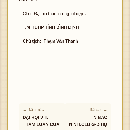
Chúc Đại hội thành công tốt đẹp ./.
T/M HĐHP TỈNH BÌNH ĐỊNH
Chủ tịch: Phạm Văn Thanh
← Bài trước
Bài sau →
ĐẠI HỘI VIII:
TIN BẮC
THAM LUẬN CỦA
NINH:CLB G-D HỌ