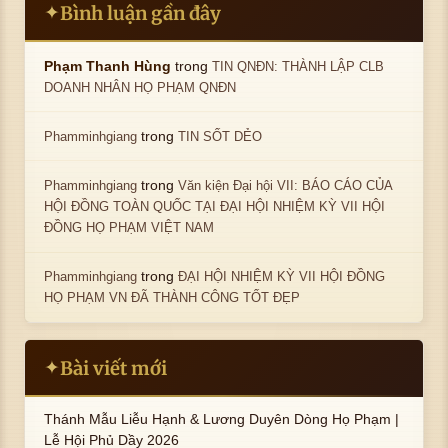
Bình luận gần đây
✦
trong
Phạm Thanh Hùng
TIN QNĐN: THÀNH LẬP CLB
DOANH NHÂN HỌ PHẠM QNĐN
trong
Phamminhgiang
TIN SỐT DẺO
trong
Phamminhgiang
Văn kiện Đại hội VII: BÁO CÁO CỦA
HỘI ĐỒNG TOÀN QUỐC TẠI ĐẠI HỘI NHIỆM KỲ VII HỘI
ĐỒNG HỌ PHẠM VIỆT NAM
trong
Phamminhgiang
ĐẠI HỘI NHIỆM KỲ VII HỘI ĐỒNG
HỌ PHẠM VN ĐÃ THÀNH CÔNG TỐT ĐẸP
Bài viết mới
✦
Thánh Mẫu Liễu Hạnh & Lương Duyên Dòng Họ Phạm |
Lễ Hội Phủ Dầy 2026