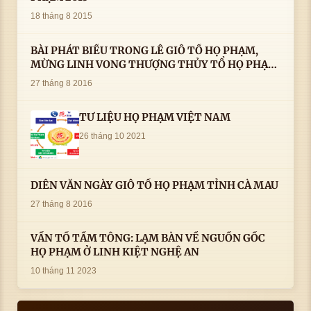
18 tháng 8 2015
BÀI PHÁT BIỂU TRONG LÊ GIỖ TỔ HỌ PHẠM,
MỪNG LINH VONG THƯỢNG THỦY TỔ HỌ PHẠM
AN VỊ TAI CÀ MAU- ( 22/8/2016) CỦA LS.TS.NV.
27 tháng 8 2016
PHẠM HUỲNH CÔNG- PHÓ CHỦ TỊCH HĐHPVN
TƯ LIỆU HỌ PHẠM VIỆT NAM
26 tháng 10 2021
DIỄN VĂN NGÀY GIỖ TỔ HỌ PHẠM TỈNH CÀ MAU
27 tháng 8 2016
VẤN TỔ TẦM TÔNG: LẠM BÀN VỀ NGUỒN GỐC
HỌ PHẠM Ở LINH KIỆT NGHỆ AN
10 tháng 11 2023