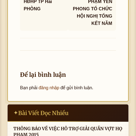
HĐHP TP Hải
PHẠM YÊN
PHÒNG
PHONG TỔ CHỨC
HỘI NGHỊ TỔNG
KẾT NĂM
Để lại bình luận
Bạn phải
đăng nhập
để gửi bình luận.
Bài Viết Đọc Nhiều
✦
THÔNG BÁO VỀ VIỆC HỖ TRỢ GIẢI QUẦN VỢT HỌ
PHẠM 2015