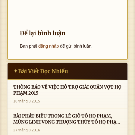
Để lại bình luận
Bạn phải
đăng nhập
để gửi bình luận.
Bài Viết Đọc Nhiều
✦
THÔNG BÁO VỀ VIỆC HỖ TRỢ GIẢI QUẦN VỢT HỌ
PHẠM 2015
18 tháng 8 2015
BÀI PHÁT BIỂU TRONG LÊ GIỖ TỔ HỌ PHẠM,
MỪNG LINH VONG THƯỢNG THỦY TỔ HỌ PHẠM
AN VỊ TAI CÀ MAU- ( 22/8/2016) CỦA LS.TS.NV.
27 tháng 8 2016
PHẠM HUỲNH CÔNG- PHÓ CHỦ TỊCH HĐHPVN