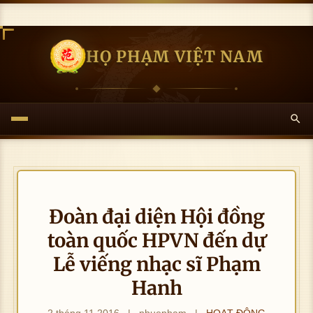
HỌ PHẠM VIỆT NAM
hô
g 
ải 
K
ư
hôn
c 
g t
ìn
ải đ
ản
Đoàn đại diện Hội đồng
K
ượ
hôn
c h
toàn quốc HPVN đến dự
g t
ình
Lễ viếng nhạc sĩ Phạm
ải đ
ảnh
K
ượ
Hanh
hôn
c h
g t
ình
2 tháng 11 2016
|
nhuepham
|
HOẠT ĐỘNG