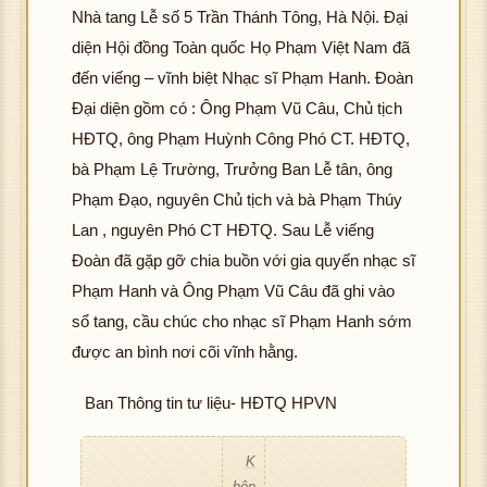
g t
ình
Nhà tang Lễ số 5 Trần Thánh Tông, Hà Nội. Đại
ải đ
ảnh
diện Hội đồng Toàn quốc Họ Phạm Việt Nam đã
K
ượ
đến viếng – vĩnh biệt Nhạc sĩ Phạm Hanh. Đoàn
hôn
c h
Đại diện gồm có : Ông Phạm Vũ Câu, Chủ tịch
g t
ình
ải đ
ảnh
HĐTQ, ông Phạm Huỳnh Công Phó CT. HĐTQ,
K
ượ
bà Phạm Lệ Trường, Trưởng Ban Lễ tân, ông
hôn
c h
Phạm Đạo, nguyên Chủ tịch và bà Phạm Thúy
g t
ình
Lan , nguyên Phó CT HĐTQ. Sau Lễ viếng
ải đ
ảnh
Đoàn đã gặp gỡ chia buồn với gia quyến nhạc sĩ
K
ượ
hôn
c h
Phạm Hanh và Ông Phạm Vũ Câu đã ghi vào
g t
ình
sổ tang, cầu chúc cho nhạc sĩ Phạm Hanh sớm
ải đ
ảnh
được an bình nơi cõi vĩnh hằng.
K
ượ
hôn
c h
Ban Thông tin tư liệu- HĐTQ HPVN
g t
ình
ải đ
ảnh
K
ượ
hôn
c h