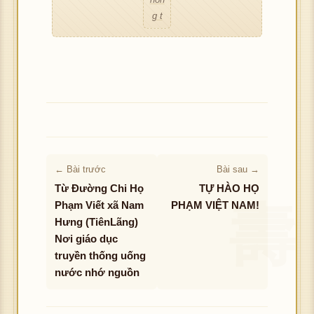
g t
ình
ải đ
ảnh
Không tải được hình ảnh
ượ
c h
ình
ảnh
← Bài trước
Bài sau →
Từ Đường Chi Họ
TỰ HÀO HỌ
Phạm Viết xã Nam
PHẠM VIỆT NAM!
Hưng (TiênLãng)
Nơi giáo dục
truyền thống uống
nước nhớ nguồn