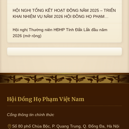
An Tây
HỘI NGHỊ TỔNG KẾT HOẠT ĐỘNG NĂM 2025 – TRIỂN
KHAI NHIỆM VỤ NĂM 2026 HỘI ĐỒNG HỌ PHẠM
PHƯỜNG TUY HÒA, TỈNH ĐẮK LẮK
Hội nghị Thường niên HĐHP Tỉnh Đắk Lắk đầu năm
2026 (mở rộng)
Hội Đồng Họ Phạm Việt Nam
Cổng thông tin chính thức
Số 80 phố Chùa Bộc, P. Quang Trung, Q. Đống Đa, Hà Nội