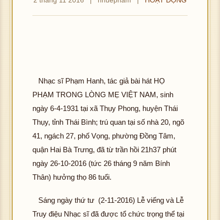
ải đ
ảnh
K
ượ
hôn
c h
g t
ình
ải đ
ảnh
K
ượ
hôn
c h
Nhạc sĩ Phạm Hanh, tác giả bài hát HỌ
g t
ình
PHẠM TRONG LÒNG MẸ VIỆT NAM, sinh
ải đ
ảnh
ngày 6-4-1931 tại xã Thụy Phong, huyện Thái
K
ượ
Thụy, tỉnh Thái Bình; trú quan tại số nhà 20, ngõ
hôn
c h
g t
ình
41, ngách 27, phố Vọng, phường Đồng Tâm,
ải đ
ảnh
quận Hai Bà Trưng, đã từ trần hồi 21h37 phút
K
ượ
ngày 26-10-2016 (tức 26 tháng 9 năm Bính
hôn
c h
Thân) hưởng thọ 86 tuổi.
g t
ình
ải đ
ảnh
Sáng ngày thứ tư (2-11-2016) Lễ viếng và Lễ
K
ượ
Truy điệu Nhạc sĩ đã được tổ chức trọng thể tại
hôn
c h