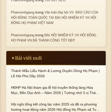
Phamminhgiang
TIN SỐT DẺO
trong
Phamminhgiang
Văn kiện Đại hội VII: BÁO CÁO CỦA
HỘI ĐỒNG TOÀN QUỐC TẠI ĐẠI HỘI NHIỆM KỲ VII HỘI
ĐỒNG HỌ PHẠM VIỆT NAM
trong
Phamminhgiang
ĐẠI HỘI NHIỆM KỲ VII HỘI ĐỒNG
HỌ PHẠM VN ĐÃ THÀNH CÔNG TỐT ĐẸP
Bài viết mới
✦
Thánh Mẫu Liễu Hạnh & Lương Duyên Dòng Họ Phạm |
Lễ Hội Phủ Dầy 2026
HĐHP Hà Nội tham gia lễ hội truyền thống làng Hòa
Mục, Đền Dục Anh – Năm 2026 | Tưởng nhớ 3 vị Thành
hoàng họ Phạm là Hoàng Hậu Phạm Thị Uyển và 2 em
trai : ngài Phạm Huy, Phạm Miện
Hội nghị tổng kết công tác năm 2025 và đề ra phương
hướng hoạt động năm 2026 Hội đồng Họ Phạm xã Tuy