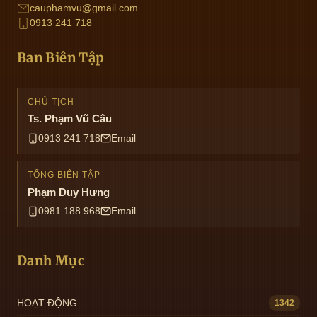
cauphamvu@gmail.com
0913 241 718
Ban Biên Tập
CHỦ TỊCH
Ts. Phạm Vũ Câu
0913 241 718
Email
TỔNG BIÊN TẬP
Phạm Duy Hưng
0981 188 968
Email
Danh Mục
HOẠT ĐỘNG
1342