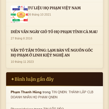
TƯ LIỆU HỌ PHẠM VIỆT NAM
26 tháng 10 2021
DIỄN VĂN NGÀY GIỖ TỔ HỌ PHẠM TỈNH CÀ MAU
27 tháng 8 2016
VẤN TỔ TẦM TÔNG: LẠM BÀN VỀ NGUỒN GỐC
HỌ PHẠM Ở LINH KIỆT NGHỆ AN
10 tháng 11 2023
Bình luận gần đây
✦
trong
Phạm Thanh Hùng
TIN QNĐN: THÀNH LẬP CLB
DOANH NHÂN HỌ PHẠM QNĐN
trong