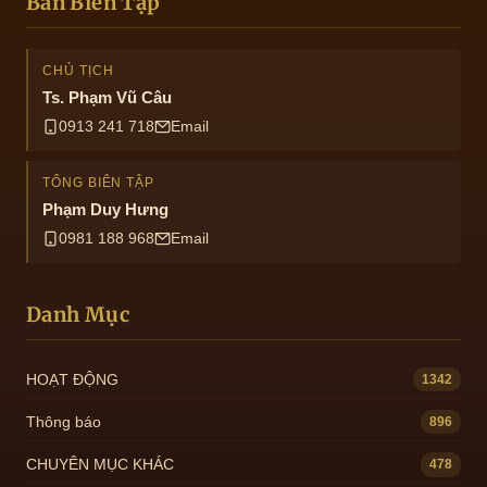
Ban Biên Tập
CHỦ TỊCH
Ts. Phạm Vũ Câu
0913 241 718
Email
TỔNG BIÊN TẬP
Phạm Duy Hưng
0981 188 968
Email
Danh Mục
HOẠT ĐỘNG
1342
Thông báo
896
CHUYÊN MỤC KHÁC
478