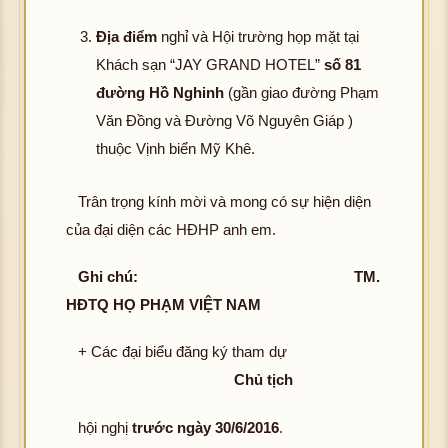
Địa điểm
nghỉ và Hội trường họp mặt tại
Khách sạn “JAY GRAND HOTEL”
số 81
đường Hồ Nghinh
(gần giao đường Phạm
Văn Đồng và Đường Võ Nguyên Giáp )
thuộc Vịnh biển Mỹ Khê.
Trân trọng kính mời và mong có sự hiện diện
của đại diện các HĐHP anh em.
Ghi chú:
TM.
HĐTQ
HỌ PHẠM VIỆT NAM
+ Các đại biểu đăng ký tham dự
Chủ tịch
hội nghị
trước ngày 30/6/2016
.