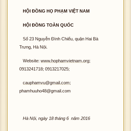
HỘI ĐỒNG HỌ PHẠM VIỆT NAM
HỘI ĐỒNG TOÀN QUỐC
Số 23 Nguyễn Đình Chiểu, quận Hai Bà
Trưng, Hà Nội.
Website:
www.hophamvietnam.org
;
0913241718; 0913217025;
cauphamvu@gmail.com
;
phamhuuho48@gmail.com
Hà Nội, ngày 18 tháng 6 năm 2016