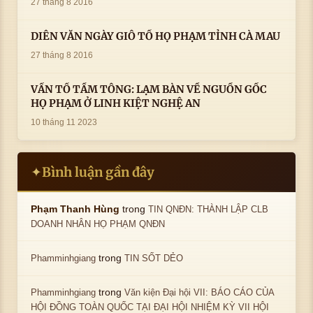
27 tháng 8 2016
PHẠM HUỲNH CÔNG- PHÓ CHỦ TỊCH HĐHPVN
DIỄN VĂN NGÀY GIỖ TỔ HỌ PHẠM TỈNH CÀ MAU
27 tháng 8 2016
VẤN TỔ TẦM TÔNG: LẠM BÀN VỀ NGUỒN GỐC
HỌ PHẠM Ở LINH KIỆT NGHỆ AN
10 tháng 11 2023
Bình luận gần đây
✦
trong
Phạm Thanh Hùng
TIN QNĐN: THÀNH LẬP CLB
DOANH NHÂN HỌ PHẠM QNĐN
trong
Phamminhgiang
TIN SỐT DẺO
trong
Phamminhgiang
Văn kiện Đại hội VII: BÁO CÁO CỦA
HỘI ĐỒNG TOÀN QUỐC TẠI ĐẠI HỘI NHIỆM KỲ VII HỘI