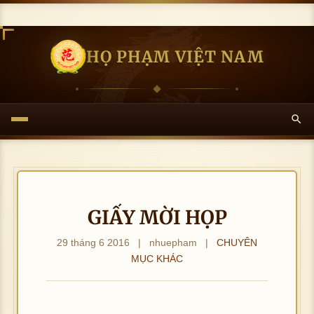
HỌ PHẠM VIỆT NAM
GIẤY MỜI HỌP
29 tháng 6 2016
|
nhuepham
|
CHUYÊN
MỤC KHÁC