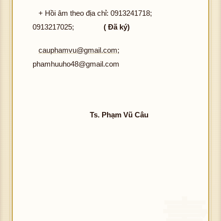
+ Hồi âm theo địa chỉ: 0913241718;
0913217025;
( Đã ký)
cauphamvu@gmail.com
;
phamhuuho48@gmail.com
Ts. Phạm Vũ Câu