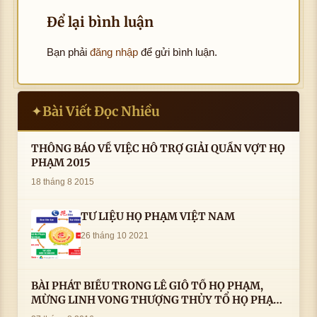
Để lại bình luận
Bạn phải
đăng nhập
để gửi bình luận.
Bài Viết Đọc Nhiều
✦
THÔNG BÁO VỀ VIỆC HỖ TRỢ GIẢI QUẦN VỢT HỌ
PHẠM 2015
18 tháng 8 2015
TƯ LIỆU HỌ PHẠM VIỆT NAM
26 tháng 10 2021
BÀI PHÁT BIỂU TRONG LÊ GIỖ TỔ HỌ PHẠM,
MỪNG LINH VONG THƯỢNG THỦY TỔ HỌ PHẠM
AN VỊ TAI CÀ MAU- ( 22/8/2016) CỦA LS.TS.NV.