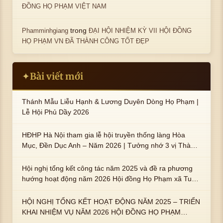
ĐỒNG HỌ PHẠM VIỆT NAM
trong
Phamminhgiang
ĐẠI HỘI NHIỆM KỲ VII HỘI ĐỒNG
HỌ PHẠM VN ĐÃ THÀNH CÔNG TỐT ĐẸP
Bài viết mới
✦
Thánh Mẫu Liễu Hạnh & Lương Duyên Dòng Họ Phạm |
Lễ Hội Phủ Dầy 2026
HĐHP Hà Nội tham gia lễ hội truyền thống làng Hòa
Mục, Đền Dục Anh – Năm 2026 | Tưởng nhớ 3 vị Thành
hoàng họ Phạm là Hoàng Hậu Phạm Thị Uyển và 2 em
trai : ngài Phạm Huy, Phạm Miện
Hội nghị tổng kết công tác năm 2025 và đề ra phương
hướng hoạt động năm 2026 Hội đồng Họ Phạm xã Tuy
An Tây
HỘI NGHỊ TỔNG KẾT HOẠT ĐỘNG NĂM 2025 – TRIỂN
KHAI NHIỆM VỤ NĂM 2026 HỘI ĐỒNG HỌ PHẠM
PHƯỜNG TUY HÒA, TỈNH ĐẮK LẮK