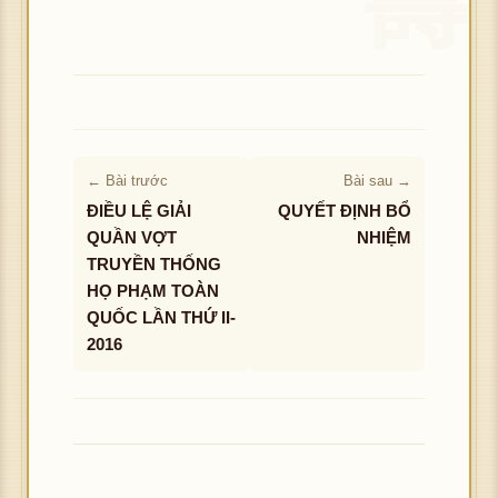
← Bài trước
Bài sau →
ĐIỀU LỆ GIẢI
QUYẾT ĐỊNH BỔ
QUẦN VỢT
NHIỆM
TRUYỀN THỐNG
HỌ PHẠM TOÀN
QUỐC LẦN THỨ II-
2016