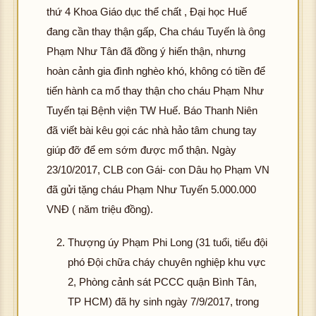
thứ 4 Khoa Giáo dục thể chất , Đại học Huế
đang cần thay thận gấp, Cha cháu Tuyến là ông
Phạm Như Tân đã đồng ý hiến thận, nhưng
hoàn cảnh gia đình nghèo khó, không có tiền để
tiến hành ca mổ thay thận cho cháu Phạm Như
Tuyến tại Bệnh viện TW Huế. Báo Thanh Niên
đã viết bài kêu gọi các nhà hảo tâm chung tay
giúp đỡ để em sớm được mổ thận. Ngày
23/10/2017, CLB con Gái- con Dâu họ Phạm VN
đã gửi tặng cháu Phạm Như Tuyến 5.000.000
VNĐ ( năm triệu đồng).
Thượng úy Phạm Phi Long (31 tuổi, tiểu đội
phó Đội chữa cháy chuyên nghiệp khu vực
2, Phòng cảnh sát PCCC quận Bình Tân,
TP HCM) đã hy sinh ngày 7/9/2017, trong