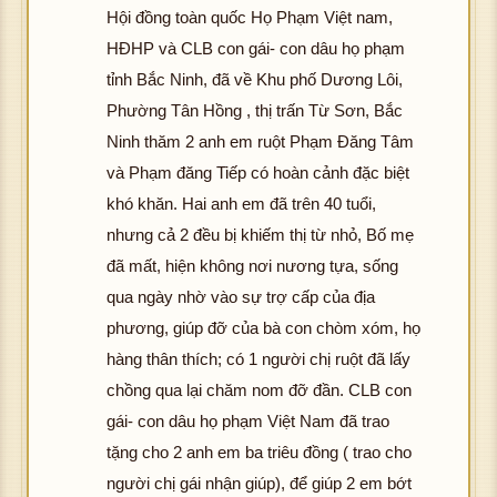
Hội đồng toàn quốc Họ Phạm Việt nam,
HĐHP và CLB con gái- con dâu họ phạm
tỉnh Bắc Ninh, đã về Khu phố Dương Lôi,
Phường Tân Hồng , thị trấn Từ Sơn, Bắc
Ninh thăm 2 anh em ruột Phạm Đăng Tâm
và Phạm đăng Tiếp có hoàn cảnh đặc biệt
khó khăn. Hai anh em đã trên 40 tuổi,
nhưng cả 2 đều bị khiếm thị từ nhỏ, Bố mẹ
đã mất, hiện không nơi nương tựa, sống
qua ngày nhờ vào sự trợ cấp của địa
phương, giúp đỡ của bà con chòm xóm, họ
hàng thân thích; có 1 người chị ruột đã lấy
chồng qua lại chăm nom đỡ đần. CLB con
gái- con dâu họ phạm Việt Nam đã trao
tặng cho 2 anh em ba triêu đồng ( trao cho
người chị gái nhận giúp), để giúp 2 em bớt