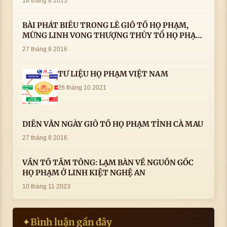
18 tháng 8 2015
BÀI PHÁT BIỂU TRONG LÊ GIỖ TỔ HỌ PHẠM,
MỪNG LINH VONG THƯỢNG THỦY TỔ HỌ PHẠM
AN VỊ TAI CÀ MAU- ( 22/8/2016) CỦA LS.TS.NV.
27 tháng 8 2016
PHẠM HUỲNH CÔNG- PHÓ CHỦ TỊCH HĐHPVN
TƯ LIỆU HỌ PHẠM VIỆT NAM
26 tháng 10 2021
DIỄN VĂN NGÀY GIỖ TỔ HỌ PHẠM TỈNH CÀ MAU
27 tháng 8 2016
VẤN TỔ TẦM TÔNG: LẠM BÀN VỀ NGUỒN GỐC
HỌ PHẠM Ở LINH KIỆT NGHỆ AN
10 tháng 11 2023
Bình luận gần đây
✦