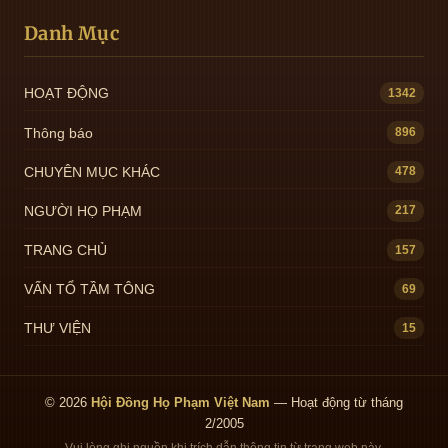
Danh Mục
HOẠT ĐỘNG
1342
Thông báo
896
CHUYÊN MỤC KHÁC
478
NGƯỜI HỌ PHẠM
217
TRANG CHỦ
157
VẤN TỔ TẦM TÔNG
69
THƯ VIỆN
15
© 2026
Hội Đồng Họ Phạm Việt Nam
— Hoạt động từ tháng
2/2005
Vui lòng ghi nguồn khi trích dẫn thông tin từ trang web này.