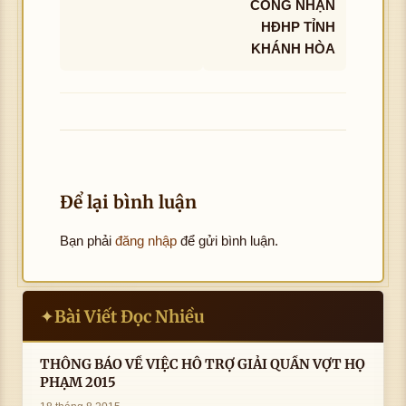
CÔNG NHẬN
HĐHP TỈNH
KHÁNH HÒA
Để lại bình luận
Bạn phải
đăng nhập
để gửi bình luận.
Bài Viết Đọc Nhiều
✦
THÔNG BÁO VỀ VIỆC HỖ TRỢ GIẢI QUẦN VỢT HỌ
PHẠM 2015