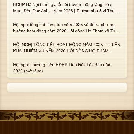
HĐHP Hà Nội tham gia lễ hội truyền thống làng Hòa
Mục, Đền Dục Anh – Năm 2026 | Tưởng nhớ 3 vị Thành
hoàng họ Phạm là Hoàng Hậu Phạm Thị Uyển và 2 em
trai : ngài Phạm Huy, Phạm Miện
Hội nghị tổng kết công tác năm 2025 và đề ra phương
hướng hoạt động năm 2026 Hội đồng Họ Phạm xã Tuy
An Tây
HỘI NGHỊ TỔNG KẾT HOẠT ĐỘNG NĂM 2025 – TRIỂN
KHAI NHIỆM VỤ NĂM 2026 HỘI ĐỒNG HỌ PHẠM
PHƯỜNG TUY HÒA, TỈNH ĐẮK LẮK
Hội nghị Thường niên HĐHP Tỉnh Đắk Lắk đầu năm
2026 (mở rộng)