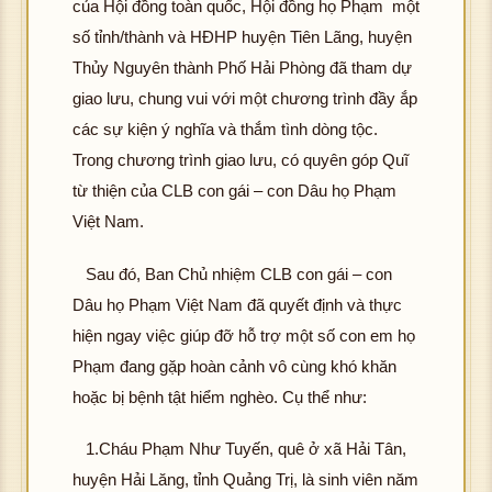
của Hội đồng toàn quốc, Hội đồng họ Phạm một
số tỉnh/thành và HĐHP huyện Tiên Lãng, huyện
Thủy Nguyên thành Phố Hải Phòng đã tham dự
giao lưu, chung vui với một chương trình đầy ắp
các sự kiện ý nghĩa và thắm tình dòng tộc.
Trong chương trình giao lưu, có quyên góp Quĩ
từ thiện của CLB con gái – con Dâu họ Phạm
Việt Nam.
Sau đó, Ban Chủ nhiệm CLB con gái – con
Dâu họ Phạm Việt Nam đã quyết định và thực
hiện ngay việc giúp đỡ hỗ trợ một số con em họ
Phạm đang gặp hoàn cảnh vô cùng khó khăn
hoặc bị bệnh tật hiểm nghèo. Cụ thể như:
1.Cháu Phạm Như Tuyến, quê ở xã Hải Tân,
huyện Hải Lăng, tỉnh Quảng Trị, là sinh viên năm