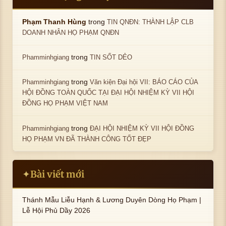
trong
Phạm Thanh Hùng
TIN QNĐN: THÀNH LẬP CLB
DOANH NHÂN HỌ PHẠM QNĐN
trong
Phamminhgiang
TIN SỐT DẺO
trong
Phamminhgiang
Văn kiện Đại hội VII: BÁO CÁO CỦA
HỘI ĐỒNG TOÀN QUỐC TẠI ĐẠI HỘI NHIỆM KỲ VII HỘI
ĐỒNG HỌ PHẠM VIỆT NAM
trong
Phamminhgiang
ĐẠI HỘI NHIỆM KỲ VII HỘI ĐỒNG
HỌ PHẠM VN ĐÃ THÀNH CÔNG TỐT ĐẸP
Bài viết mới
✦
Thánh Mẫu Liễu Hạnh & Lương Duyên Dòng Họ Phạm |
Lễ Hội Phủ Dầy 2026