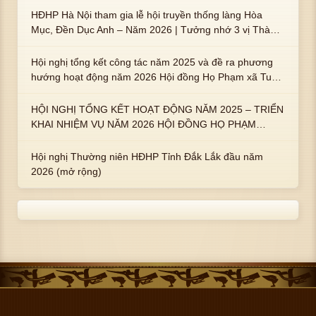
HĐHP Hà Nội tham gia lễ hội truyền thống làng Hòa
Mục, Đền Dục Anh – Năm 2026 | Tưởng nhớ 3 vị Thành
hoàng họ Phạm là Hoàng Hậu Phạm Thị Uyển và 2 em
trai : ngài Phạm Huy, Phạm Miện
Hội nghị tổng kết công tác năm 2025 và đề ra phương
hướng hoạt động năm 2026 Hội đồng Họ Phạm xã Tuy
An Tây
HỘI NGHỊ TỔNG KẾT HOẠT ĐỘNG NĂM 2025 – TRIỂN
KHAI NHIỆM VỤ NĂM 2026 HỘI ĐỒNG HỌ PHẠM
PHƯỜNG TUY HÒA, TỈNH ĐẮK LẮK
Hội nghị Thường niên HĐHP Tỉnh Đắk Lắk đầu năm
2026 (mở rộng)