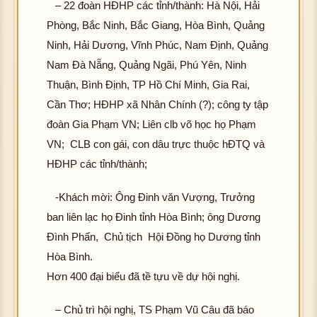
– 22 đoàn HĐHP các tỉnh/thành: Hà Nội, Hải
Phòng, Bắc Ninh, Bắc Giang, Hòa Bình, Quảng
Ninh, Hải Dương, Vĩnh Phúc, Nam Định, Quảng
Nam Đà Nẵng, Quảng Ngãi, Phú Yên, Ninh
Thuận, Bình Định, TP Hồ Chí Minh, Gia Rai,
Cần Thơ; HĐHP xã Nhân Chính (?); công ty tập
đoàn Gia Phạm VN; Liên clb võ học họ Phạm
VN; CLB con gái, con dâu trực thuộc hĐTQ và
HĐHP các tỉnh/thành;
-Khách mời: Ông Đinh văn Vượng, Trưởng
ban liên lạc họ Đinh tỉnh Hòa Bình; ông Dương
Đình Phấn, Chủ tịch Hội Đồng họ Dương tỉnh
Hòa Bình.
Hơn 400 đại biểu đã tề tựu về dự hội nghị.
– Chủ trì hội nghị, TS Phạm Vũ Câu đã báo