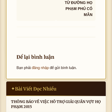
TỪ ĐƯỜNG HỌ
PHẠM PHÚ CỔ
MÂN
Để lại bình luận
Bạn phải
đăng nhập
để gửi bình luận.
Bài Viết Đọc Nhiều
✦
THÔNG BÁO VỀ VIỆC HỖ TRỢ GIẢI QUẦN VỢT HỌ
PHẠM 2015