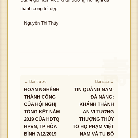
thành công tốt đẹp
Nguyễn Thị Thúy
← Bài trước
Bài sau →
HOAN NGHÊNH
TIN QUẢNG NAM-
THÀNH CÔNG
ĐÀ NẴNG:
CỦA HỘI NGHỊ
KHÁNH THÀNH
TỔNG KẾT NĂM
AN VỊ TƯỢNG
2019 CỦA HĐTQ
THƯỢNG THỦY
HPVN, TP HÒA
TỔ HỌ PHẠM VIỆT
BÌNH 7/12/2019
NAM VÀ TU BỔ