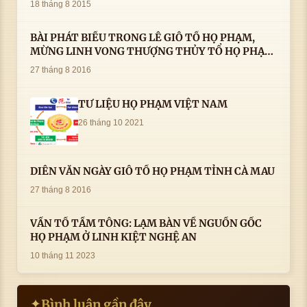
18 tháng 8 2015
BÀI PHÁT BIỂU TRONG LÊ GIỖ TỔ HỌ PHẠM,
MỪNG LINH VONG THƯỢNG THỦY TỔ HỌ PHẠM
AN VỊ TAI CÀ MAU- ( 22/8/2016) CỦA LS.TS.NV.
27 tháng 8 2016
PHẠM HUỲNH CÔNG- PHÓ CHỦ TỊCH HĐHPVN
TƯ LIỆU HỌ PHẠM VIỆT NAM
26 tháng 10 2021
DIỄN VĂN NGÀY GIỖ TỔ HỌ PHẠM TỈNH CÀ MAU
27 tháng 8 2016
VẤN TỔ TẦM TÔNG: LẠM BÀN VỀ NGUỒN GỐC
HỌ PHẠM Ở LINH KIỆT NGHỆ AN
10 tháng 11 2023
Bình luận gần đây
✦