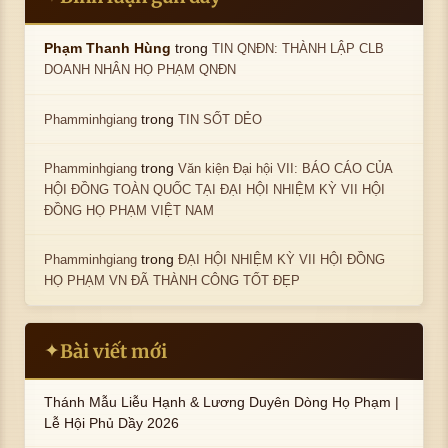
trong
Phạm Thanh Hùng
TIN QNĐN: THÀNH LẬP CLB
DOANH NHÂN HỌ PHẠM QNĐN
trong
Phamminhgiang
TIN SỐT DẺO
trong
Phamminhgiang
Văn kiện Đại hội VII: BÁO CÁO CỦA
HỘI ĐỒNG TOÀN QUỐC TẠI ĐẠI HỘI NHIỆM KỲ VII HỘI
ĐỒNG HỌ PHẠM VIỆT NAM
trong
Phamminhgiang
ĐẠI HỘI NHIỆM KỲ VII HỘI ĐỒNG
HỌ PHẠM VN ĐÃ THÀNH CÔNG TỐT ĐẸP
Bài viết mới
✦
Thánh Mẫu Liễu Hạnh & Lương Duyên Dòng Họ Phạm |
Lễ Hội Phủ Dầy 2026