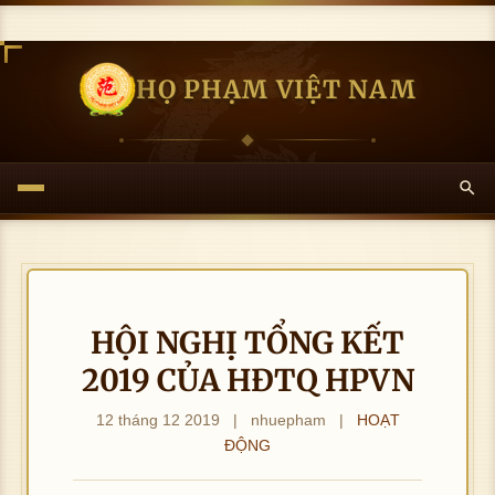
HỌ PHẠM VIỆT NAM
HỘI NGHỊ TỔNG KẾT
2019 CỦA HĐTQ HPVN
12 tháng 12 2019
|
nhuepham
|
HOẠT
ĐỘNG