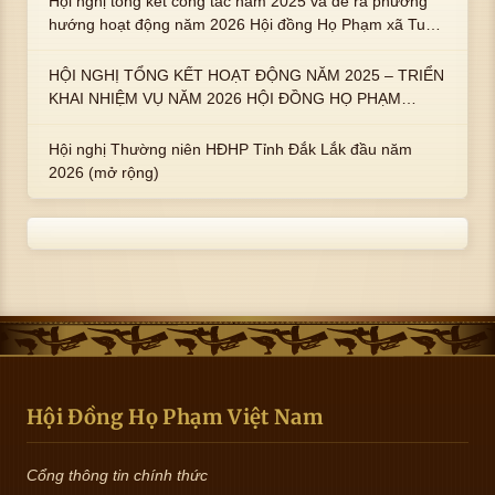
Hội nghị tổng kết công tác năm 2025 và đề ra phương
hướng hoạt động năm 2026 Hội đồng Họ Phạm xã Tuy
An Tây
HỘI NGHỊ TỔNG KẾT HOẠT ĐỘNG NĂM 2025 – TRIỂN
KHAI NHIỆM VỤ NĂM 2026 HỘI ĐỒNG HỌ PHẠM
PHƯỜNG TUY HÒA, TỈNH ĐẮK LẮK
Hội nghị Thường niên HĐHP Tỉnh Đắk Lắk đầu năm
2026 (mở rộng)
Hội Đồng Họ Phạm Việt Nam
Cổng thông tin chính thức