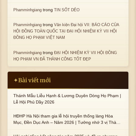
trong
Phamminhgiang
TIN SỐT DẺO
trong
Phamminhgiang
Văn kiện Đại hội VII: BÁO CÁO CỦA
HỘI ĐỒNG TOÀN QUỐC TẠI ĐẠI HỘI NHIỆM KỲ VII HỘI
ĐỒNG HỌ PHẠM VIỆT NAM
trong
Phamminhgiang
ĐẠI HỘI NHIỆM KỲ VII HỘI ĐỒNG
HỌ PHẠM VN ĐÃ THÀNH CÔNG TỐT ĐẸP
Bài viết mới
✦
Thánh Mẫu Liễu Hạnh & Lương Duyên Dòng Họ Phạm |
Lễ Hội Phủ Dầy 2026
HĐHP Hà Nội tham gia lễ hội truyền thống làng Hòa
Mục, Đền Dục Anh – Năm 2026 | Tưởng nhớ 3 vị Thành
hoàng họ Phạm là Hoàng Hậu Phạm Thị Uyển và 2 em
trai : ngài Phạm Huy, Phạm Miện