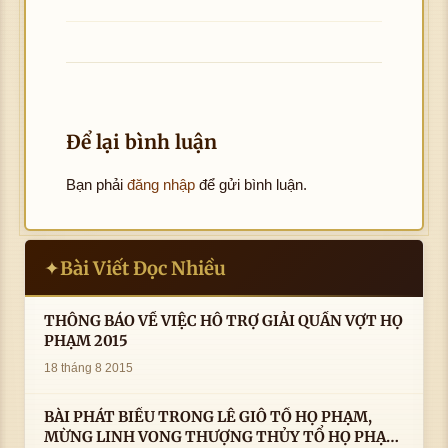
Để lại bình luận
Bạn phải
đăng nhập
để gửi bình luận.
Bài Viết Đọc Nhiều
✦
THÔNG BÁO VỀ VIỆC HỖ TRỢ GIẢI QUẦN VỢT HỌ
PHẠM 2015
18 tháng 8 2015
BÀI PHÁT BIỂU TRONG LÊ GIỖ TỔ HỌ PHẠM,
MỪNG LINH VONG THƯỢNG THỦY TỔ HỌ PHẠM