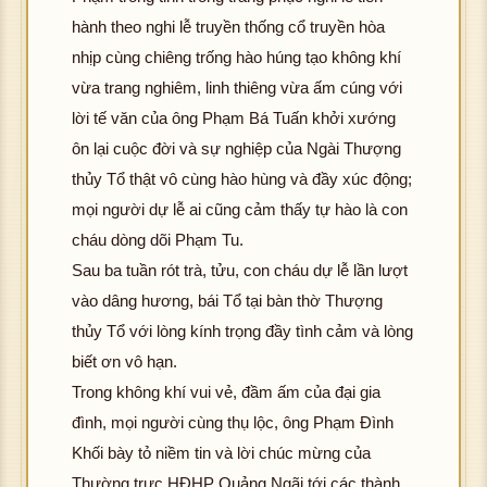
K
ượ
ải đ
ảnh
g t
ìn
hô
hành theo nghi lễ truyền thống cổ truyền hòa
hôn
c h
K
ượ
ải đ
ản
g 
nhịp cùng chiêng trống hào húng tạo không khí
g t
ình
hôn
c h
K
ượ
ải 
ải đ
ảnh
vừa trang nghiêm, linh thiêng vừa ấm cúng với
g t
ình
hôn
c h
K
ư
K
ượ
ải đ
ảnh
g t
ình
hôn
c 
lời tế văn của ông Phạm Bá Tuấn khởi xướng
hôn
c h
K
ượ
ải đ
ảnh
g t
ìn
hô
ôn lại cuộc đời và sự nghiệp của Ngài Thượng
g t
ình
hôn
c h
K
ượ
ải đ
ản
g 
thủy Tổ thật vô cùng hào hùng và đầy xúc động;
ải đ
ảnh
g t
ình
hôn
c h
K
ượ
ải 
mọi người dự lễ ai cũng cảm thấy tự hào là con
K
ượ
ải đ
ảnh
g t
ình
hôn
c h
K
ư
hôn
c h
K
ượ
ải đ
ảnh
cháu dòng dõi Phạm Tu.
g t
ình
hôn
c 
g t
ình
hôn
c h
K
ượ
ải đ
ảnh
g t
ìn
hô
Sau ba tuần rót trà, tửu, con cháu dự lễ lần lượt
ải đ
ảnh
g t
ình
hôn
c h
K
ượ
ải đ
ản
g 
vào dâng hương, bái Tổ tại bàn thờ Thượng
K
ượ
ải đ
ảnh
g t
ình
hôn
c h
K
ượ
ải 
thủy Tổ với lòng kính trọng đầy tình cảm và lòng
hôn
c h
K
ượ
ải đ
ảnh
g t
ình
hôn
c h
K
ư
biết ơn vô hạn.
g t
ình
hôn
c h
K
ượ
ải đ
ảnh
g t
ình
hôn
c 
ải đ
ảnh
g t
ình
hôn
c h
K
ượ
ải đ
ảnh
Trong không khí vui vẻ, đầm ấm của đại gia
g t
ìn
hô
K
ượ
ải đ
ảnh
g t
ình
hôn
c h
K
ượ
ải đ
ản
g 
đình, mọi người cùng thụ lộc, ông Phạm Đình
hôn
c h
K
ượ
ải đ
ảnh
g t
ình
hôn
c h
K
ượ
ải 
Khối bày tỏ niềm tin và lời chúc mừng của
g t
ình
hôn
c h
K
ượ
ải đ
ảnh
g t
ình
hôn
c h
K
ư
Thường trực HĐHP Quảng Ngãi tới các thành
ải đ
ảnh