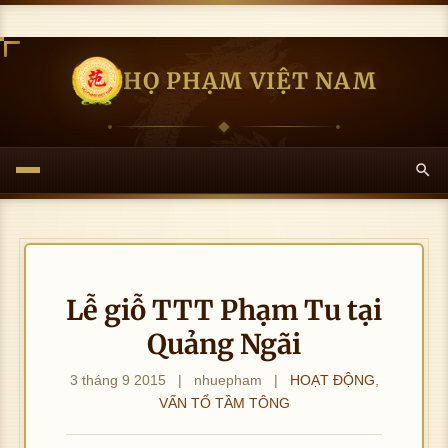
HỌ PHẠM VIỆT NAM
Lễ giỗ TTT Phạm Tu tại
Quảng Ngãi
3 tháng 9 2015
|
nhuepham
|
HOẠT ĐỘNG
,
VẤN TỔ TẦM TÔNG