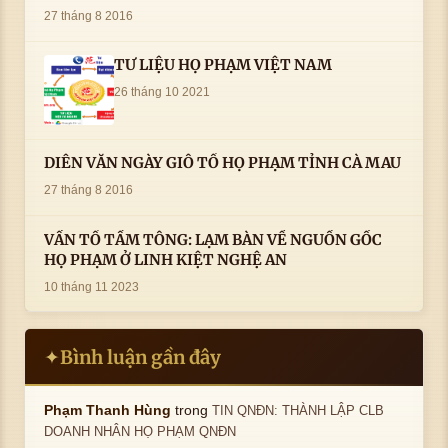
AN VỊ TAI CÀ MAU- ( 22/8/2016) CỦA LS.TS.NV.
27 tháng 8 2016
PHẠM HUỲNH CÔNG- PHÓ CHỦ TỊCH HĐHPVN
TƯ LIỆU HỌ PHẠM VIỆT NAM
26 tháng 10 2021
DIỄN VĂN NGÀY GIỖ TỔ HỌ PHẠM TỈNH CÀ MAU
27 tháng 8 2016
VẤN TỔ TẦM TÔNG: LẠM BÀN VỀ NGUỒN GỐC
HỌ PHẠM Ở LINH KIỆT NGHỆ AN
10 tháng 11 2023
Bình luận gần đây
✦
trong
Phạm Thanh Hùng
TIN QNĐN: THÀNH LẬP CLB
DOANH NHÂN HỌ PHẠM QNĐN