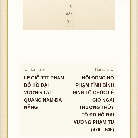
c h
K
ượ
ình
hôn
c h
ảnh
g t
ình
ải đ
ảnh
Không tải được hình ảnh
ượ
c h
ình
ảnh
← Bài trước
Bài sau →
LỄ GIỖ TTT PHẠM
HỘI ĐỒNG HỌ
ĐÔ HỒ ĐẠI
PHẠM TỈNH BÌNH
VƯƠNG TẠI
ĐỊNH TỔ CHỨC LỄ
QUẢNG NAM-ĐÀ
GIỖ NGÀI
NẴNG
THƯỢNG THỦY
TỔ ĐÔ HỒ ĐẠI
VƯƠNG PHẠM TU
(476 – 545)