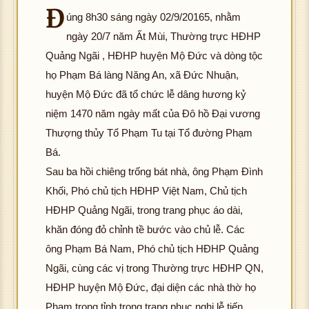
Đ
úng 8h30 sáng ngày 02/9/20165, nhằm
ngày 20/7 năm Ất Mùi, Thường trực HĐHP
Quảng Ngãi , HĐHP huyện Mộ Đức và dòng tộc
họ Phạm Bá làng Năng An, xã Đức Nhuận,
hô
huyện Mộ Đức đã tổ chức lễ dâng hương kỷ
g 
ải 
niệm 1470 năm ngày mất của Đô hồ Đại vương
K
ư
Thượng thủy Tổ Phạm Tu tại Tổ đường Phạm
hôn
c 
Bá.
g t
ìn
hô
Sau ba hồi chiêng trống bát nhà, ông Phạm Đình
ải đ
ản
g 
K
ượ
ải 
Khối, Phó chủ tịch HĐHP Việt Nam, Chủ tịch
hôn
c h
K
ư
HĐHP Quảng Ngãi, trong trang phục áo dài,
g t
ình
hôn
c 
khăn đóng đỏ chỉnh tề bước vào chủ lễ. Các
ải đ
ảnh
g t
ìn
hô
ông Phạm Bá Nam, Phó chủ tịch HĐHP Quảng
K
ượ
ải đ
ản
g 
Ngãi, cùng các vị trong Thường trực HĐHP QN,
hôn
c h
K
ượ
ải 
g t
ình
hôn
c h
K
ư
HĐHP huyện Mộ Đức, đại diện các nhà thờ họ
ải đ
ảnh
g t
ình
hôn
c 
Phạm trong tỉnh trong trang phục nghi lễ tiến