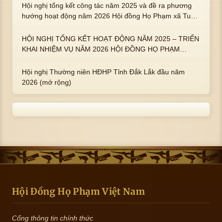
trai : ngài Phạm Huy, Phạm Miện
Hội nghị tổng kết công tác năm 2025 và đề ra phương
hướng hoạt động năm 2026 Hội đồng Họ Phạm xã Tuy
An Tây
HỘI NGHỊ TỔNG KẾT HOẠT ĐỘNG NĂM 2025 – TRIỂN
KHAI NHIỆM VỤ NĂM 2026 HỘI ĐỒNG HỌ PHẠM
PHƯỜNG TUY HÒA, TỈNH ĐẮK LẮK
Hội nghị Thường niên HĐHP Tỉnh Đắk Lắk đầu năm
2026 (mở rộng)
Hội Đồng Họ Phạm Việt Nam
Cổng thông tin chính thức