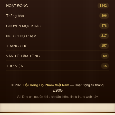
HOẠT ĐỘNG
1342
Thông báo
896
CHUYÊN MỤC KHÁC
478
NGƯỜI HỌ PHẠM
217
TRANG CHỦ
157
VẤN TỔ TẦM TÔNG
69
THƯ VIỆN
15
© 2026
Hội Đồng Họ Phạm Việt Nam
— Hoạt động từ tháng
2/2005
Vui lòng ghi nguồn khi trích dẫn thông tin từ trang web này.