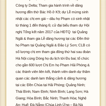
Công ty Delta; Tham gia hành trình về dâng
hương đền thờ Bác Hồ ở K9; dự Lễ mừng sinh
nhật các chị em gái – dâu họ Phạm có sinh nhật
từ tháng 1 đến tháng 6; cử đại biểu tham dự Hội
nghị Tổng kết năm 2017 của HĐTQ tại Quảng
Ngãi & tham gia Lễ dâng hương tại các Đền thờ
họ Phạm tại Quảng Ngãi & Đảo Lý Sơn; CLB có
số lượng chị em tham gia đông thứ hai sau đoàn
Hà Nội cùng Dòng họ du lịch tới Đu bai; tổ chức
cho gần 600 lượt Chị Em họ Phạm Hải Phòng &
các thành viên liên kết, thành viên danh dự thăm
quan các danh lam thắng cảnh & dâng hương
tại các Đền Chùa tại Hải Phòng; Quảng Ninh;
Thái Bình; Nam Định; Ninh Bình; Lạng Sơn; Hà
Giang; Hòa Bình; Bắc Ninh; Thanh Hóa; Nghệ
An; Huế; Đà Nẵng (Chùa Linh Ứng – Bà Nà