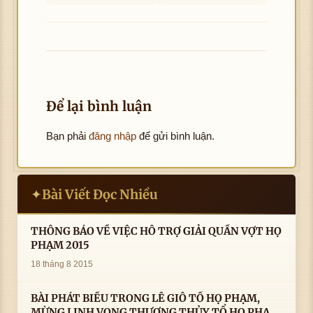
Để lại bình luận
Bạn phải
đăng nhập
để gửi bình luận.
Bài Viết Đọc Nhiều
✦
THÔNG BÁO VỀ VIỆC HỖ TRỢ GIẢI QUẦN VỢT HỌ
PHẠM 2015
18 tháng 8 2015
BÀI PHÁT BIỂU TRONG LÊ GIỖ TỔ HỌ PHẠM,
MỪNG LINH VONG THƯỢNG THỦY TỔ HỌ PHẠM