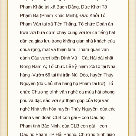
Phạm Khắc tại xã Bạch Đằng, Đức Khởi Tổ
Phạm Bá (Phạm Khắc Minh); Đức Khởi Tổ
Phạm Văn tại xã Tiên Thắng. Tổ chức Đoàn ăn
trưa với bữa cơm chay cùng với lời ca tiếng hát
dân ca giao lưu trong không gian nhà khách của
chùa rộng, mát và thiện tâm. Thăm quan vãn
cảnh Cầu vượt biển Đình Vũ – Cát Hải dài nhất
Đông Nam Á; Tổ chức Lễ kỷ niệm 20/10 tại Nhà
hàng -Vườn 66 tại thị trấn Núi Đèo, huyện Thủy
Nguyên (do Chủ nhà hàng họ Phạm tài trợ). Tổ
chức Chương trình văn nghệ ca múa hát phong
phú và đặc sắc với sự thạm góp của Đội văn
nghệ Nhà văn hóa huyện Thủy Nguyên, của các
thành viên đoàn CLB con gái – con Dâu họ
Phạm tỉnh Bắc Ninh, của CLB con gái – con
Dâu họ Phạm TP Hải Phòng. Chương trình giao