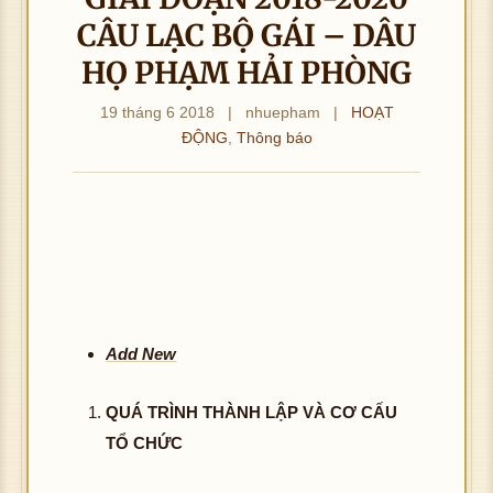
CÂU LẠC BỘ GÁI – DÂU
HỌ PHẠM HẢI PHÒNG
19 tháng 6 2018
|
nhuepham
|
HOẠT
ĐỘNG
,
Thông báo
Add New
QUÁ TRÌNH THÀNH LẬP VÀ CƠ CẤU
TỔ CHỨC