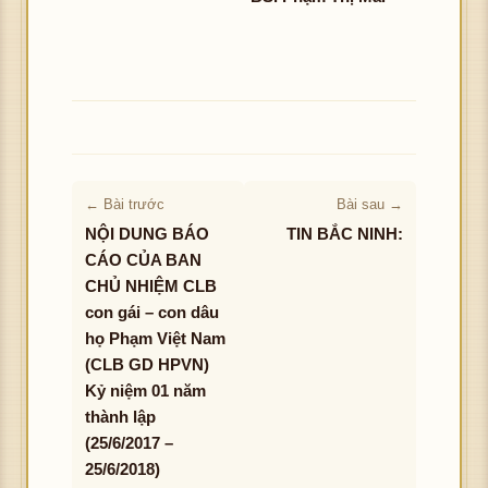
← Bài trước
Bài sau →
NỘI DUNG BÁO
TIN BẮC NINH:
CÁO CỦA BAN
CHỦ NHIỆM CLB
con gái – con dâu
họ Phạm Việt Nam
(CLB GD HPVN)
Kỷ niệm 01 năm
thành lập
(25/6/2017 –
25/6/2018)