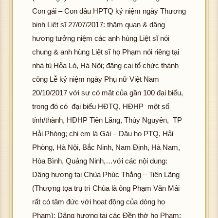
Con gái – Con dâu HPTQ kỷ niệm ngày Thương
binh Liệt sĩ 27/07/2017: thăm quan & dâng
hương tưởng niệm các anh hùng Liệt sĩ nói
chung & anh hùng Liệt sĩ họ Phạm nói riêng tại
nhà tù Hỏa Lò, Hà Nội; đăng cai tổ chức thành
công Lễ kỷ niệm ngày Phụ nữ Việt Nam
20/10/2017 với sự có mặt của gần 100 đại biểu,
trong đó có đại biểu HĐTQ, HĐHP một số
tỉnh/thành, HĐHP Tiên Lãng, Thủy Nguyên, TP
Hải Phòng; chị em là Gái – Dâu họ PTQ, Hải
Phòng, Hà Nội, Bắc Ninh, Nam Định, Hà Nam,
Hòa Bình, Quảng Ninh,…với các nội dung:
Dâng hương tại Chùa Phúc Thắng – Tiên Lãng
(Thượng tọa trụ trì Chùa là ông Phạm Văn Mải
rất có tâm đức với hoạt động của dòng họ
Phạm); Dâng hương tại các Đền thờ họ Phạm: