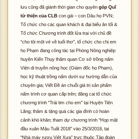
lưu cũng đã giành thời gian cho quyên
góp Quĩ
từ thiện của CLB
con gái – con Dâu họ PVN;
Tổ chức cho các quan khách & đại biểu ăn tối &
Tổ chức Chương trình đốt lửa trại với chủ đề
“cho tôi một vé về tuổi thơ”, tổ chức cho chị em
họ Phạm đang công tác tại Phòng Nông nghiệp
huyện Kiến Thụy thăm quan Cơ sở trồng nấm
Viện di truyền nông học (Giám đốc họ Phạm),
học kỹ thuật trồng nấm dưới sự hướng dẫn của
chuyên gia; Viết Đề án chuỗi giá trị sản phấm
nấm trình cơ quan cấp trên; đăng cai tổ chức
chương trình “Trái tim cho em” tại Huyện Tiên
Lãng; thăm & tặng quà các gia đình có hoàn
cảnh khó khăn; tham dự chương trình “Họp mặt
đầu xuân Mậu Tuất 2018” vào 25/3/2018, tại
“Nhà máy rượu Việt Xưa” trực thuộc Tập đoàn