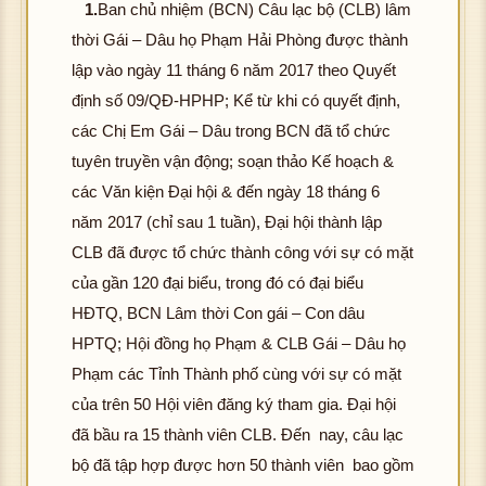
1.
Ban chủ nhiệm (BCN) Câu lạc bộ (CLB) lâm
thời Gái – Dâu họ Phạm Hải Phòng được thành
lập vào ngày 11 tháng 6 năm 2017 theo Quyết
định số 09/QĐ-HPHP; Kể từ khi có quyết định,
các Chị Em Gái – Dâu trong BCN đã tổ chức
tuyên truyền vận động; soạn thảo Kế hoạch &
các Văn kiện Đại hội & đến ngày 18 tháng 6
năm 2017 (chỉ sau 1 tuần), Đại hội thành lập
CLB đã được tổ chức thành công với sự có mặt
của gần 120 đại biểu, trong đó có đại biểu
HĐTQ, BCN Lâm thời Con gái – Con dâu
HPTQ; Hội đồng họ Phạm & CLB Gái – Dâu họ
Phạm các Tỉnh Thành phố cùng với sự có mặt
của trên 50 Hội viên đăng ký tham gia. Đại hội
đã bầu ra 15 thành viên CLB. Đến nay, câu lạc
bộ đã tập hợp được hơn 50 thành viên bao gồm