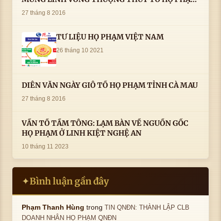
AN VỊ TAI CÀ MAU- ( 22/8/2016) CỦA LS.TS.NV.
27 tháng 8 2016
PHẠM HUỲNH CÔNG- PHÓ CHỦ TỊCH HĐHPVN
TƯ LIỆU HỌ PHẠM VIỆT NAM
26 tháng 10 2021
DIỄN VĂN NGÀY GIỖ TỔ HỌ PHẠM TỈNH CÀ MAU
27 tháng 8 2016
VẤN TỔ TẦM TÔNG: LẠM BÀN VỀ NGUỒN GỐC
HỌ PHẠM Ở LINH KIỆT NGHỆ AN
10 tháng 11 2023
Bình luận gần đây
✦
trong
Phạm Thanh Hùng
TIN QNĐN: THÀNH LẬP CLB
DOANH NHÂN HỌ PHẠM QNĐN