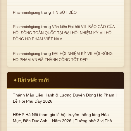
trong
Phamminhgiang
TIN SỐT DẺO
trong
Phamminhgiang
Văn kiện Đại hội VII: BÁO CÁO CỦA
HỘI ĐỒNG TOÀN QUỐC TẠI ĐẠI HỘI NHIỆM KỲ VII HỘI
ĐỒNG HỌ PHẠM VIỆT NAM
trong
Phamminhgiang
ĐẠI HỘI NHIỆM KỲ VII HỘI ĐỒNG
HỌ PHẠM VN ĐÃ THÀNH CÔNG TỐT ĐẸP
Bài viết mới
✦
Thánh Mẫu Liễu Hạnh & Lương Duyên Dòng Họ Phạm |
Lễ Hội Phủ Dầy 2026
HĐHP Hà Nội tham gia lễ hội truyền thống làng Hòa
Mục, Đền Dục Anh – Năm 2026 | Tưởng nhớ 3 vị Thành
hoàng họ Phạm là Hoàng Hậu Phạm Thị Uyển và 2 em