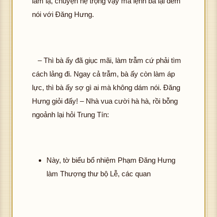
làm lạ, chuyện hệ trọng vậy mà lệnh bà lại đem
nói với Đăng Hưng.
– Thì bà ấy đã giục mãi, làm trẫm cứ phải tìm
cách lảng đi. Ngay cả trẫm, bà ấy còn làm áp
lực, thì bà ấy sợ gì ai mà không dám nói. Đăng
Hưng giỏi đấy! – Nhà vua cười hà hà, rồi bỗng
ngoảnh lại hỏi Trung Tín:
Này, tờ biểu bổ nhiệm Phạm Đăng Hưng
làm Thượng thư bộ Lễ, các quan