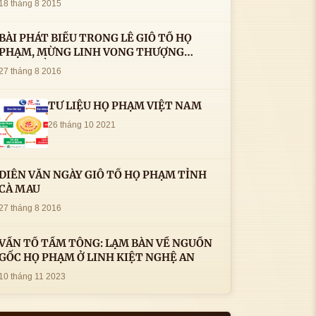
18 tháng 8 2015
BÀI PHÁT BIỂU TRONG LÊ GIỖ TỔ HỌ
PHẠM, MỪNG LINH VONG THƯỢNG
THỦY TỔ HỌ PHẠM AN VỊ TAI CÀ MAU- (
27 tháng 8 2016
22/8/2016) CỦA LS.TS.NV. PHẠM HUỲNH
CÔNG- PHÓ CHỦ TỊCH HĐHPVN
TƯ LIỆU HỌ PHẠM VIỆT NAM
26 tháng 10 2021
DIỄN VĂN NGÀY GIỖ TỔ HỌ PHẠM TỈNH
CÀ MAU
27 tháng 8 2016
VẤN TỔ TẦM TÔNG: LẠM BÀN VỀ NGUỒN
GỐC HỌ PHẠM Ở LINH KIỆT NGHỆ AN
10 tháng 11 2023