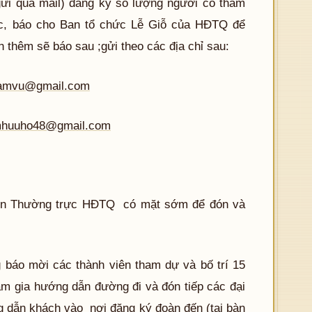
gửi qua mail) đăng ký số lượng người có tham
ộc, báo cho Ban tổ chức Lễ Giỗ của HĐTQ để
h thêm sẽ báo sau ;gửi theo các địa chỉ sau:
amvu@gmail.com
huuho48@gmail.com
iên Thường trực HĐTQ có mặt sớm để đón và
 báo mời các thành viên tham dự và bố trí 15
am gia hướng dẫn đường đi và đón tiếp các đại
g dẫn khách vào nơi đăng ký đoàn đến (tại bàn