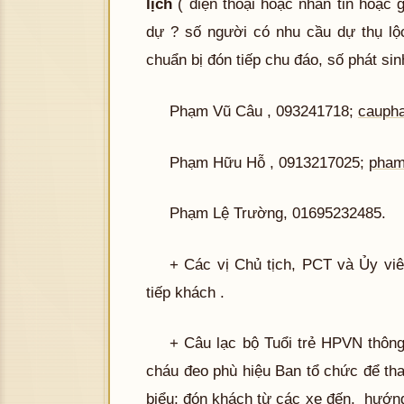
lịch
( điện thoại hoặc nhắn tin hoặc 
dự ? số người có nhu cầu dự thụ l
chuẩn bị đón tiếp chu đáo, số phát sin
Phạm Vũ Câu , 093241718;
cauph
Phạm Hữu Hỗ , 0913217025;
pham
Phạm Lệ Trường, 01695232485.
+ Các vị Chủ tịch, PCT và Ủy v
tiếp khách .
+ Câu lạc bộ Tuổi trẻ HPVN thông
cháu đeo phù hiệu Ban tổ chức để th
biểu; đón khách từ các xe đến, hướn