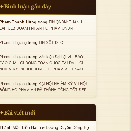
Bình luận gần đây
✦
trong
Phạm Thanh Hùng
TIN QNĐN: THÀNH
LẬP CLB DOANH NHÂN HỌ PHẠM QNĐN
trong
Phamminhgiang
TIN SỐT DẺO
trong
Phamminhgiang
Văn kiện Đại hội VII: BÁO
CÁO CỦA HỘI ĐỒNG TOÀN QUỐC TẠI ĐẠI HỘI
NHIỆM KỲ VII HỘI ĐỒNG HỌ PHẠM VIỆT NAM
trong
Phamminhgiang
ĐẠI HỘI NHIỆM KỲ VII HỘI
ĐỒNG HỌ PHẠM VN ĐÃ THÀNH CÔNG TỐT ĐẸP
Bài viết mới
✦
Thánh Mẫu Liễu Hạnh & Lương Duyên Dòng Họ