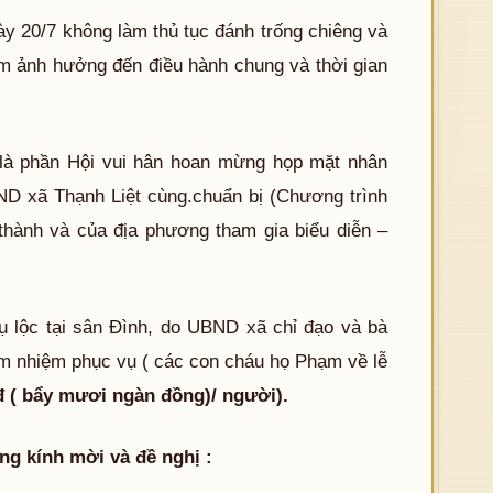
y 20/7 không làm thủ tục đánh trống chiêng và
àm ảnh hưởng đến điều hành chung và thời gian
là phần Hội vui hân hoan mừng họp mặt nhân
 xã Thạnh Liệt cùng.chuẩn bị (Chương trình
hành và của địa phương tham gia biểu diễn –
hụ lộc tại sân Đình, do UBND xã chỉ đạo và bà
ảm nhiệm phục vụ ( các con cháu họ Phạm về lễ
đ ( bẩy mươi ngàn đồng)/ người).
 kính mời và đề nghị :