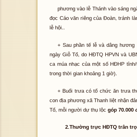
phương vào lễ Thánh vào sáng ngà
đọc Cáo văn riêng của Đoàn, tránh l
lễ hội..
+ Sau phần tế lễ và dâng hương 
ngày Giỗ Tổ, do HĐTQ HPVN và UBND
ca múa nhạc của một số HĐHP tỉnh/t
trong thời gian khoảng 1 giờ).
+ Buổi trưa có tổ chức ăn trưa t
con địa phương xã Thanh liệt nhận đ
Tổ, mỗi người dự thụ lộc
góp 70.000 
2.Thường trực HĐTQ trân trọng