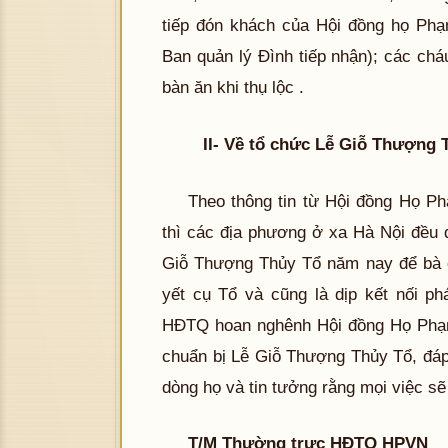
tiếp đón khách của Hội đồng họ Phạ
Ban quản lý Đình tiếp nhận); các ch
bàn ăn khi thụ lộc .
II-
Về tổ chức
Lễ Giỗ Thượng T
Theo thông tin từ Hội đồng Họ Ph
thì các địa phương ở xa Hà Nội đều 
Giỗ Thượng Thủy Tổ năm nay để bà c
yết cụ Tổ và cũng là dịp kết nối p
HĐTQ hoan nghênh Hội đồng Họ Phạm
chuẩn bị Lễ Giỗ Thượng Thủy Tổ, đáp 
dòng họ và tin tưởng rằng mọi việc sẽ
T/M Thường trực HĐTQ HPVN