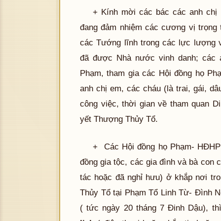
+ Kính mời các bác các anh chị 
đang đảm nhiệm các cương vị trọng tr
các Tướng lĩnh trong các lực lượng v
đã được Nhà nước vinh danh; các an
Phạm, tham gia các Hội đồng họ Phạ
anh chị em, các cháu (là trai, gái, 
công việc, thời gian về tham quan D
yết Thượng Thủy Tổ.
+ Các Hội đồng họ Phạm- HĐHP tỉ
đồng gia tộc, các gia đình và bà co
tác hoặc đã nghỉ hưu) ở khắp nơi t
Thủy Tổ tại Phạm Tổ Linh Từ- Đình N
( tức ngày 20 tháng 7 Đinh Dậu), th