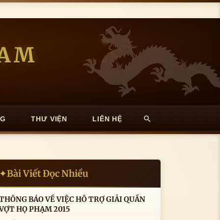
NAM
NG
THƯ VIỆN
LIÊN HỆ
Bài Viết Đọc Nhiều
✦
THÔNG BÁO VỀ VIỆC HỖ TRỢ GIẢI QUẦN
VỢT HỌ PHẠM 2015