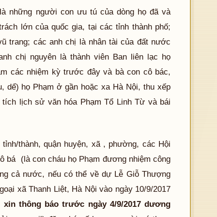
là những người con ưu tú của dòng họ đã và
ách lớn của quốc gia, tại các tỉnh thành phố;
ũ trang; các anh chị là nhân tài của đất nước
h chị nguyên là thành viên Ban liên lạc họ
m các nhiệm kỳ trước đây và bà con cô bác,
dâu, dể) họ Phạm ở gần hoặc xa Hà Nội, thu xếp
i tích lịch sử văn hóa Phạm Tổ Linh Từ và bái
nh/thành, quận huyện, xã , phường, các Hội
n cô bá (là con cháu họ Phạm đương nhiệm công
rong cả nước, nếu có thể về dự Lễ Giỗ Thượng
goại xã Thanh Liệt, Hà Nội vào ngày 10/9/2017
ì
xin thông báo trước ngày 4/9/2017 dương