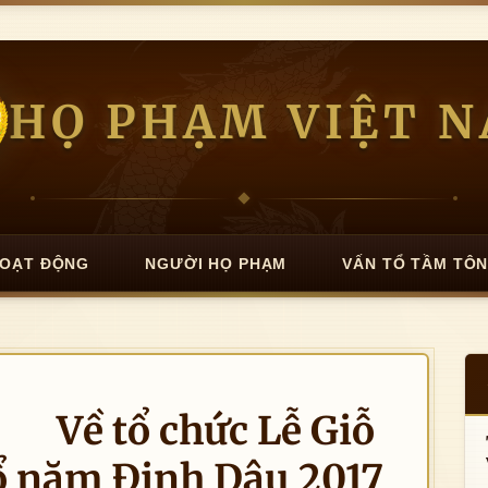
HỌ PHẠM VIỆT 
OẠT ĐỘNG
NGƯỜI HỌ PHẠM
VẤN TỔ TẦM TÔ
 tổ chức Lễ Giỗ
 năm Đinh Dậu 2017