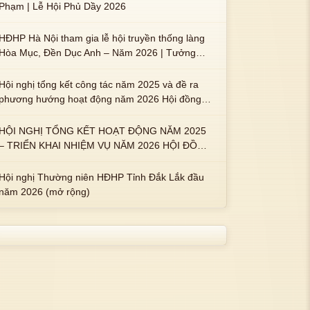
Phạm | Lễ Hội Phủ Dầy 2026
HĐHP Hà Nội tham gia lễ hội truyền thống làng
Hòa Mục, Đền Dục Anh – Năm 2026 | Tưởng
nhớ 3 vị Thành hoàng họ Phạm là Hoàng Hậu
Phạm Thị Uyển và 2 em trai : ngài Phạm Huy,
Hội nghị tổng kết công tác năm 2025 và đề ra
Phạm Miện
phương hướng hoạt động năm 2026 Hội đồng
Họ Phạm xã Tuy An Tây
HỘI NGHỊ TỔNG KẾT HOẠT ĐỘNG NĂM 2025
– TRIỂN KHAI NHIỆM VỤ NĂM 2026 HỘI ĐỒNG
HỌ PHẠM PHƯỜNG TUY HÒA, TỈNH ĐẮK LẮK
Hội nghị Thường niên HĐHP Tỉnh Đắk Lắk đầu
năm 2026 (mở rộng)