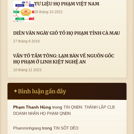
TƯ LIỆU HỌ PHẠM VIỆT NAM
26 tháng 10 2021
DIỄN VĂN NGÀY GIỖ TỔ HỌ PHẠM TỈNH CÀ MAU
27 tháng 8 2016
VẤN TỔ TẦM TÔNG: LẠM BÀN VỀ NGUỒN GỐC
HỌ PHẠM Ở LINH KIỆT NGHỆ AN
10 tháng 11 2023
Bình luận gần đây
✦
trong
Phạm Thanh Hùng
TIN QNĐN: THÀNH LẬP CLB
DOANH NHÂN HỌ PHẠM QNĐN
trong
Phamminhgiang
TIN SỐT DẺO