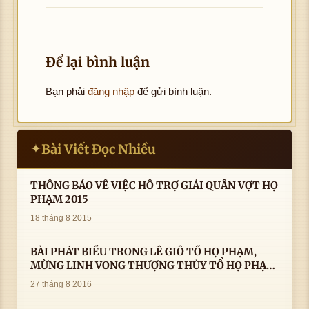
Để lại bình luận
Bạn phải
đăng nhập
để gửi bình luận.
Bài Viết Đọc Nhiều
✦
THÔNG BÁO VỀ VIỆC HỖ TRỢ GIẢI QUẦN VỢT HỌ
PHẠM 2015
18 tháng 8 2015
BÀI PHÁT BIỂU TRONG LÊ GIỖ TỔ HỌ PHẠM,
MỪNG LINH VONG THƯỢNG THỦY TỔ HỌ PHẠM
AN VỊ TAI CÀ MAU- ( 22/8/2016) CỦA LS.TS.NV.
27 tháng 8 2016
PHẠM HUỲNH CÔNG- PHÓ CHỦ TỊCH HĐHPVN