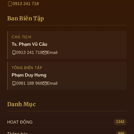
0913 241 718
Ban Biên Tập
CHỦ TỊCH
Ts. Phạm Vũ Câu
0913 241 718
Email
TỔNG BIÊN TẬP
Phạm Duy Hưng
0981 188 968
Email
Danh Mục
HOẠT ĐỘNG
1342
Thông báo
896