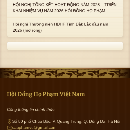
HỘI NGHỊ TỔNG KẾT HOẠT ĐỘNG NĂM 2025 – TRIỂN
KHAI NHIỆM VỤ NĂM 2026 HỘI ĐỒNG HỌ PHẠM
PHƯỜNG TUY HÒA, TỈNH ĐẮK LẮK
Hội nghị Thường niên HĐHP Tỉnh Đắk Lắk đầu năm
2026 (mở rộng)
Hội Đồng Họ Phạm Việt Nam
Cổng thông tin chính thức
Số 80 phố Chùa Bộc, P. Quang Trung, Q. Đống Đa, Hà Nội
cauphamvu@gmail.com