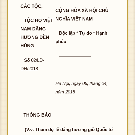
CÁC TỘC,
CỘNG HÒA XÃ HỘI CHỦ
NGHĨA VIỆT NAM
TỘC HỌ VIỆT
NAM DÂNG
Độc lập * Tự do * Hạnh
HƯƠNG ĐỀN
phúc
HÙNG
———————
Số
02/LD-
DH/2018
Hà Nội, ngày 06, tháng 04,
năm 2018
THÔNG BÁO
(V.v: Tham dự lễ dâng hương giỗ Quốc tổ