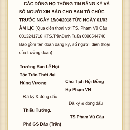
CÁC DÒNG HỌ THÔNG TIN ĐĂNG KÝ VÀ
SỐ NGƯỜI XIN BÁO CHO BAN TỔ CHỨC
TRƯỚC NGÀY 15/04/2018 TỨC NGÀY 01/03
ÂM LỊC
(Qua điện thoại với TS. Phạm Vũ Câu
0913241718;KTS.TrầnĐình Tuấn 0986544740
Bao gồm tên đoàn đăng ký, số người, điện thoại
của trưởng đoàn)
Trưởng Ban Lễ Hội
Tộc Trần Thời đại
Chủ Tịch Hội Đồng
Hùng Vương
Họ Phạm VN
Đã ký & đóng dấu
Đã ký & đóng dấu
Thiếu Tướng,
TS Phạm Vũ Câu
Phó GS Đào (Trần)