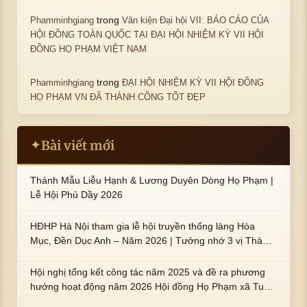
trong
Phamminhgiang
Văn kiện Đại hội VII: BÁO CÁO CỦA
HỘI ĐỒNG TOÀN QUỐC TẠI ĐẠI HỘI NHIỆM KỲ VII HỘI
ĐỒNG HỌ PHẠM VIỆT NAM
trong
Phamminhgiang
ĐẠI HỘI NHIỆM KỲ VII HỘI ĐỒNG
HỌ PHẠM VN ĐÃ THÀNH CÔNG TỐT ĐẸP
Bài viết mới
✦
Thánh Mẫu Liễu Hạnh & Lương Duyên Dòng Họ Phạm |
Lễ Hội Phủ Dầy 2026
HĐHP Hà Nội tham gia lễ hội truyền thống làng Hòa
Mục, Đền Dục Anh – Năm 2026 | Tưởng nhớ 3 vị Thành
hoàng họ Phạm là Hoàng Hậu Phạm Thị Uyển và 2 em
trai : ngài Phạm Huy, Phạm Miện
Hội nghị tổng kết công tác năm 2025 và đề ra phương
hướng hoạt động năm 2026 Hội đồng Họ Phạm xã Tuy
An Tây