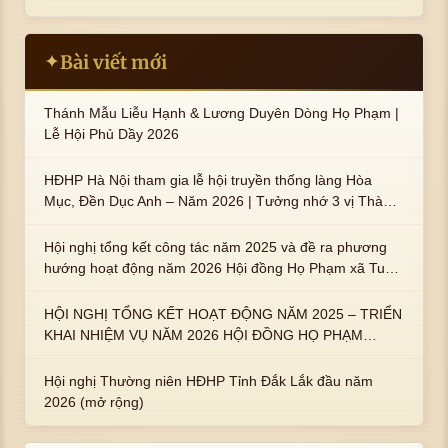
Bài viết mới
✦
Thánh Mẫu Liễu Hạnh & Lương Duyên Dòng Họ Phạm |
Lễ Hội Phủ Dầy 2026
HĐHP Hà Nội tham gia lễ hội truyền thống làng Hòa
Mục, Đền Dục Anh – Năm 2026 | Tưởng nhớ 3 vị Thành
hoàng họ Phạm là Hoàng Hậu Phạm Thị Uyển và 2 em
trai : ngài Phạm Huy, Phạm Miện
Hội nghị tổng kết công tác năm 2025 và đề ra phương
hướng hoạt động năm 2026 Hội đồng Họ Phạm xã Tuy
An Tây
HỘI NGHỊ TỔNG KẾT HOẠT ĐỘNG NĂM 2025 – TRIỂN
KHAI NHIỆM VỤ NĂM 2026 HỘI ĐỒNG HỌ PHẠM
PHƯỜNG TUY HÒA, TỈNH ĐẮK LẮK
Hội nghị Thường niên HĐHP Tỉnh Đắk Lắk đầu năm
2026 (mở rộng)