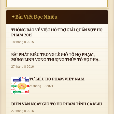
Bài Viết Đọc Nhiều
✦
THÔNG BÁO VỀ VIỆC HỖ TRỢ GIẢI QUẦN VỢT HỌ
PHẠM 2015
18 tháng 8 2015
BÀI PHÁT BIỂU TRONG LÊ GIỖ TỔ HỌ PHẠM,
MỪNG LINH VONG THƯỢNG THỦY TỔ HỌ PHẠM
AN VỊ TAI CÀ MAU- ( 22/8/2016) CỦA LS.TS.NV.
27 tháng 8 2016
PHẠM HUỲNH CÔNG- PHÓ CHỦ TỊCH HĐHPVN
TƯ LIỆU HỌ PHẠM VIỆT NAM
26 tháng 10 2021
DIỄN VĂN NGÀY GIỖ TỔ HỌ PHẠM TỈNH CÀ MAU
27 tháng 8 2016