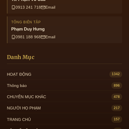
0913 241 718
Email
TỔNG BIÊN TẬP
Phạm Duy Hưng
0981 188 968
Email
Danh Mục
HOẠT ĐỘNG
1342
Thông báo
896
CHUYÊN MỤC KHÁC
478
NGƯỜI HỌ PHẠM
217
TRANG CHỦ
157