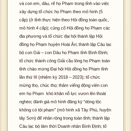
và con em, dâu, rể họ Phạm trong tỉnh vào việc
xây dựng tổ chức họ Phạm theo mô hình (5
cấp) (ở tỉnh thực hiện theo Hội đồng toàn quốc,
mô hình 4 cấp); củng cố Hội đồng họ Phạm các
địa phương và tổ chức đại hội thành lập Hội
đồng họ Phạm huyện Hoài Ân; thành lập Câu lạc
bộ con Gái – con Dâu họ Phạm tỉnh Bình Định;
tổ chức thành công Giải cầu lông họ Phạm toàn
tỉnh chào mừng Đại hội Hội dồng họ Phạm tỉnh
lần thứ III (nhiệm kỳ 2018 – 2023); tổ chức
mừng thọ, chúc thọ; thăm viếng động viên con
em họ Phạm khó khăn nỗ lực vươn lên thoát
nghèo; đánh giá mô hình đăng ký “dòng tộc
không có tội phạm” (mô hình xã Tây Phú, huyện
tây Sơn) để nhân rộng trong toàn tỉnh; thành lập
Câu lạc bộ lâm thời Doanh nhân Bình Định; tổ