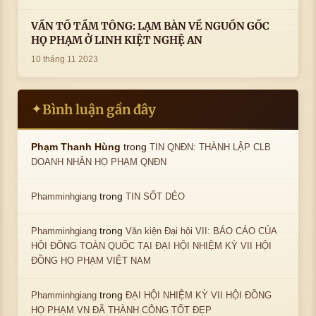
VẤN TỔ TẦM TÔNG: LẠM BÀN VỀ NGUỒN GỐC
HỌ PHẠM Ở LINH KIỆT NGHỆ AN
10 tháng 11 2023
Bình luận gần đây
✦
trong
Phạm Thanh Hùng
TIN QNĐN: THÀNH LẬP CLB
DOANH NHÂN HỌ PHẠM QNĐN
trong
Phamminhgiang
TIN SỐT DẺO
trong
Phamminhgiang
Văn kiện Đại hội VII: BÁO CÁO CỦA
HỘI ĐỒNG TOÀN QUỐC TẠI ĐẠI HỘI NHIỆM KỲ VII HỘI
ĐỒNG HỌ PHẠM VIỆT NAM
trong
Phamminhgiang
ĐẠI HỘI NHIỆM KỲ VII HỘI ĐỒNG
HỌ PHẠM VN ĐÃ THÀNH CÔNG TỐT ĐẸP