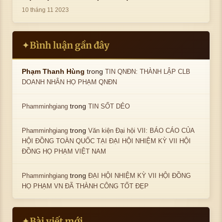
10 tháng 11 2023
Bình luận gần đây
✦
trong
Phạm Thanh Hùng
TIN QNĐN: THÀNH LẬP CLB
DOANH NHÂN HỌ PHẠM QNĐN
trong
Phamminhgiang
TIN SỐT DẺO
trong
Phamminhgiang
Văn kiện Đại hội VII: BÁO CÁO CỦA
HỘI ĐỒNG TOÀN QUỐC TẠI ĐẠI HỘI NHIỆM KỲ VII HỘI
ĐỒNG HỌ PHẠM VIỆT NAM
trong
Phamminhgiang
ĐẠI HỘI NHIỆM KỲ VII HỘI ĐỒNG
HỌ PHẠM VN ĐÃ THÀNH CÔNG TỐT ĐẸP
Bài viết mới
✦