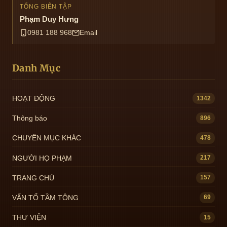
TỔNG BIÊN TẬP
Phạm Duy Hưng
0981 188 968
Email
Danh Mục
HOẠT ĐỘNG
1342
Thông báo
896
CHUYÊN MỤC KHÁC
478
NGƯỜI HỌ PHẠM
217
TRANG CHỦ
157
VẤN TỔ TẦM TÔNG
69
THƯ VIỆN
15