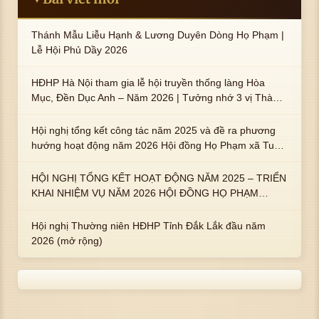
Thánh Mẫu Liễu Hạnh & Lương Duyên Dòng Họ Phạm |
Lễ Hội Phủ Dầy 2026
HĐHP Hà Nội tham gia lễ hội truyền thống làng Hòa
Mục, Đền Dục Anh – Năm 2026 | Tưởng nhớ 3 vị Thành
hoàng họ Phạm là Hoàng Hậu Phạm Thị Uyển và 2 em
trai : ngài Phạm Huy, Phạm Miện
Hội nghị tổng kết công tác năm 2025 và đề ra phương
hướng hoạt động năm 2026 Hội đồng Họ Phạm xã Tuy
An Tây
HỘI NGHỊ TỔNG KẾT HOẠT ĐỘNG NĂM 2025 – TRIỂN
KHAI NHIỆM VỤ NĂM 2026 HỘI ĐỒNG HỌ PHẠM
PHƯỜNG TUY HÒA, TỈNH ĐẮK LẮK
Hội nghị Thường niên HĐHP Tỉnh Đắk Lắk đầu năm
2026 (mở rộng)