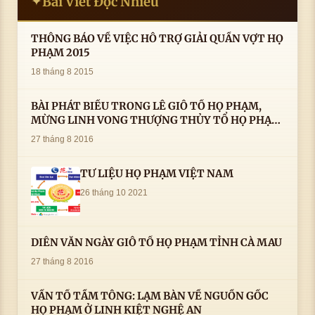
Bài Viết Đọc Nhiều
✦
THÔNG BÁO VỀ VIỆC HỖ TRỢ GIẢI QUẦN VỢT HỌ
PHẠM 2015
18 tháng 8 2015
BÀI PHÁT BIỂU TRONG LÊ GIỖ TỔ HỌ PHẠM,
MỪNG LINH VONG THƯỢNG THỦY TỔ HỌ PHẠM
AN VỊ TAI CÀ MAU- ( 22/8/2016) CỦA LS.TS.NV.
27 tháng 8 2016
PHẠM HUỲNH CÔNG- PHÓ CHỦ TỊCH HĐHPVN
TƯ LIỆU HỌ PHẠM VIỆT NAM
26 tháng 10 2021
DIỄN VĂN NGÀY GIỖ TỔ HỌ PHẠM TỈNH CÀ MAU
27 tháng 8 2016
VẤN TỔ TẦM TÔNG: LẠM BÀN VỀ NGUỒN GỐC
HỌ PHẠM Ở LINH KIỆT NGHỆ AN