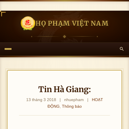
HỌ PHẠM VIỆT NAM
Tin Hà Giang:
13 tháng 3 2018
|
nhuepham
|
HOẠT
ĐỘNG
,
Thông báo