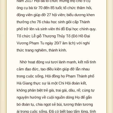
năm 2017 Hội đã tổ chức mừng thọ cho 9 cụ
ông cụ bà từ 70 đến 85 tuổi; tổ chức thăm hỏi,
động viên giúp đỡ 27 hội viên; biểu dương khen
thưởng cho 76 cháu học sinh giỏi cấp Thành
phố trở lên và sinh viên thi đỗ Đại học chính quy.
Tổ chức Lễ giỗ Thượng Thủy Tổ (Đô Hồ Đại
Vương Phạm Tu ngày 20/7 âm lịch) với nghi
thức trang nghiêm, thành kính.
Nhờ hoạt động vui tươi lành mạnh, kết nối tình
cảm đạo đức, tạo điều kiện giúp đỡ lẫn nhau
trong cuộc sống, Hội đồng họ Phạm Thành phố
Hà Giang thực sự là một Chi Hội đoàn kết,
không phân biệt trẻ già, trai gái, dâu, rể; cùng tự
nguyện hướng về cuội nguồn dòng Họ để gắn
bó đoàn tụ, chia ngọt sẻ bùi, tương thân tương
ái trong cuộc sống. Đã có biết bao tấm lòng, tình