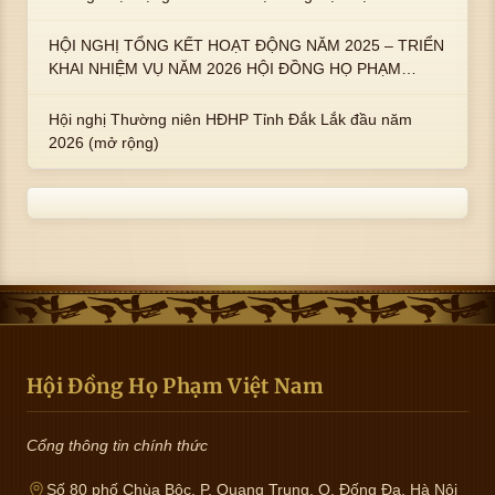
An Tây
HỘI NGHỊ TỔNG KẾT HOẠT ĐỘNG NĂM 2025 – TRIỂN
KHAI NHIỆM VỤ NĂM 2026 HỘI ĐỒNG HỌ PHẠM
PHƯỜNG TUY HÒA, TỈNH ĐẮK LẮK
Hội nghị Thường niên HĐHP Tỉnh Đắk Lắk đầu năm
2026 (mở rộng)
Hội Đồng Họ Phạm Việt Nam
Cổng thông tin chính thức
Số 80 phố Chùa Bộc, P. Quang Trung, Q. Đống Đa, Hà Nội