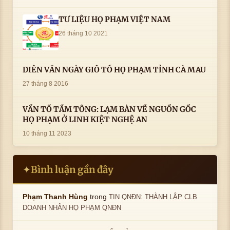
PHẠM HUỲNH CÔNG- PHÓ CHỦ TỊCH HĐHPVN
TƯ LIỆU HỌ PHẠM VIỆT NAM
26 tháng 10 2021
DIỄN VĂN NGÀY GIỖ TỔ HỌ PHẠM TỈNH CÀ MAU
27 tháng 8 2016
VẤN TỔ TẦM TÔNG: LẠM BÀN VỀ NGUỒN GỐC
HỌ PHẠM Ở LINH KIỆT NGHỆ AN
10 tháng 11 2023
Bình luận gần đây
✦
trong
Phạm Thanh Hùng
TIN QNĐN: THÀNH LẬP CLB
DOANH NHÂN HỌ PHẠM QNĐN