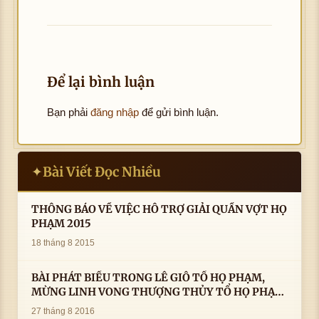
Để lại bình luận
Bạn phải
đăng nhập
để gửi bình luận.
Bài Viết Đọc Nhiều
✦
THÔNG BÁO VỀ VIỆC HỖ TRỢ GIẢI QUẦN VỢT HỌ
PHẠM 2015
18 tháng 8 2015
BÀI PHÁT BIỂU TRONG LÊ GIỖ TỔ HỌ PHẠM,
MỪNG LINH VONG THƯỢNG THỦY TỔ HỌ PHẠM
AN VỊ TAI CÀ MAU- ( 22/8/2016) CỦA LS.TS.NV.
27 tháng 8 2016