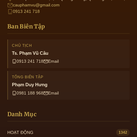
cauphamvu@gmail.com
0913 241 718
Ban Biên Tập
CHỦ TỊCH
Ts. Phạm Vũ Câu
0913 241 718
Email
TỔNG BIÊN TẬP
Phạm Duy Hưng
0981 188 968
Email
Danh Mục
HOẠT ĐỘNG
1342