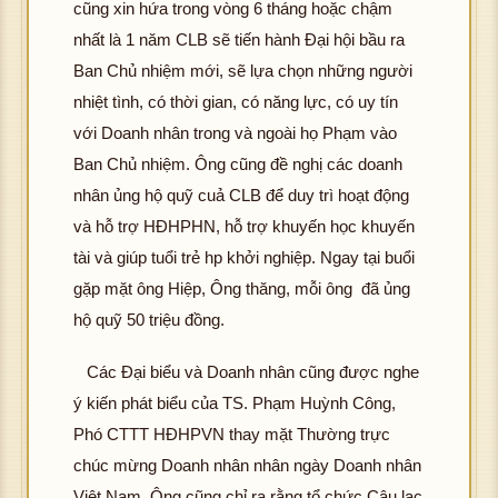
cũng xin hứa trong vòng 6 tháng hoặc chậm
nhất là 1 năm CLB sẽ tiến hành Đại hội bầu ra
Ban Chủ nhiệm mới, sẽ lựa chọn những người
nhiệt tình, có thời gian, có năng lực, có uy tín
với Doanh nhân trong và ngoài họ Phạm vào
Ban Chủ nhiệm. Ông cũng đề nghị các doanh
nhân ủng hộ quỹ cuả CLB để duy trì hoạt động
và hỗ trợ HĐHPHN, hỗ trợ khuyến học khuyến
tài và giúp tuổi trẻ hp khởi nghiệp. Ngay tại buổi
gặp mặt ông Hiệp, Ông thăng, mỗi ông đã ủng
hộ quỹ 50 triệu đồng.
Các Đại biểu và Doanh nhân cũng được nghe
ý kiến phát biểu của TS. Phạm Huỳnh Công,
Phó CTTT HĐHPVN thay mặt Thường trực
chúc mừng Doanh nhân nhân ngày Doanh nhân
Việt Nam. Ông cũng chỉ ra rằng tổ chức Câu lạc