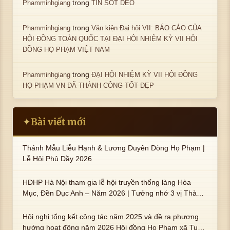
trong
Phamminhgiang
TIN SỐT DẺO
trong
Phamminhgiang
Văn kiện Đại hội VII: BÁO CÁO CỦA
HỘI ĐỒNG TOÀN QUỐC TẠI ĐẠI HỘI NHIỆM KỲ VII HỘI
ĐỒNG HỌ PHẠM VIỆT NAM
trong
Phamminhgiang
ĐẠI HỘI NHIỆM KỲ VII HỘI ĐỒNG
HỌ PHẠM VN ĐÃ THÀNH CÔNG TỐT ĐẸP
Bài viết mới
✦
Thánh Mẫu Liễu Hạnh & Lương Duyên Dòng Họ Phạm |
Lễ Hội Phủ Dầy 2026
HĐHP Hà Nội tham gia lễ hội truyền thống làng Hòa
Mục, Đền Dục Anh – Năm 2026 | Tưởng nhớ 3 vị Thành
hoàng họ Phạm là Hoàng Hậu Phạm Thị Uyển và 2 em
trai : ngài Phạm Huy, Phạm Miện
Hội nghị tổng kết công tác năm 2025 và đề ra phương
hướng hoạt động năm 2026 Hội đồng Họ Phạm xã Tuy