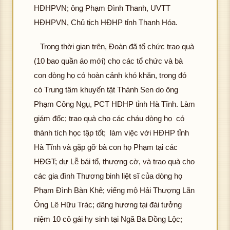
HĐHPVN; ông Phạm Đình Thanh, UVTT
HĐHPVN, Chủ tịch HĐHP tỉnh Thanh Hóa.
Trong thời gian trên, Đoàn đã tổ chức trao quà
(10 bao quần áo mới) cho các tổ chức và bà
con dòng họ có hoàn cảnh khó khăn, trong đó
có Trung tâm khuyến tật Thành Sen do ông
Phạm Công Ngụ, PCT HĐHP tỉnh Hà Tĩnh. Làm
giám đốc; trao quà cho các cháu dòng họ có
thành tích học tập tốt; làm việc với HĐHP tỉnh
Hà Tĩnh và gặp gỡ bà con họ Phạm tại các
HĐGT; dự Lễ bái tổ, thượng cờ, và trao quà cho
các gia đình Thương binh liệt sĩ của dòng họ
Phạm Đình Bàn Khê; viếng mộ Hải Thượng Lãn
Ông Lê Hữu Trác; dâng hương tại đài tưởng
niệm 10 cô gái hy sinh tại Ngã Ba Đồng Lộc;