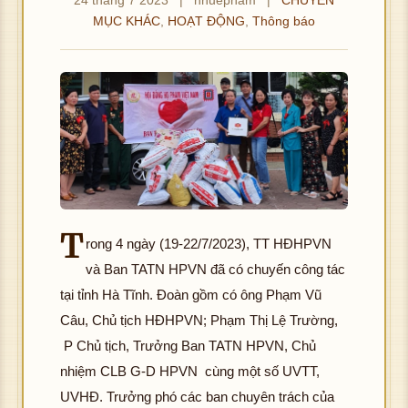
MỤC KHÁC
,
HOẠT ĐỘNG
,
Thông báo
T
rong 4 ngày (19-22/7/2023), TT HĐHPVN
và Ban TATN HPVN đã có chuyến công tác
tại tỉnh Hà Tĩnh. Đoàn gồm có ông Phạm Vũ
Câu, Chủ tịch HĐHPVN; Phạm Thị Lệ Trường,
P Chủ tịch, Trưởng Ban TATN HPVN, Chủ
nhiệm CLB G-D HPVN cùng một số UVTT,
UVHĐ. Trưởng phó các ban chuyên trách của