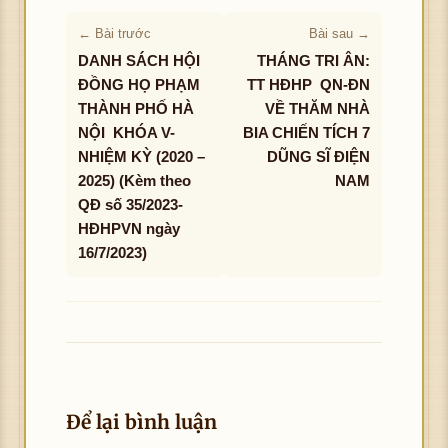
← Bài trước
Bài sau →
DANH SÁCH HỘI
THÁNG TRI ÂN:
ĐỒNG HỌ PHẠM
TT HĐHP QN-ĐN
THÀNH PHỐ HÀ
VỀ THĂM NHÀ
NỘI KHÓA V-
BIA CHIẾN TÍCH 7
NHIỆM KỲ (2020 –
DŨNG SĨ ĐIỆN
2025) (Kèm theo
NAM
QĐ số 35/2023-
HĐHPVN ngày
16/7/2023)
Để lại bình luận