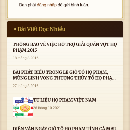
Bạn phải
đăng nhập
để gửi bình luận.
Bài Viết Đọc Nhiều
✦
THÔNG BÁO VỀ VIỆC HỖ TRỢ GIẢI QUẦN VỢT HỌ
PHẠM 2015
18 tháng 8 2015
BÀI PHÁT BIỂU TRONG LÊ GIỖ TỔ HỌ PHẠM,
MỪNG LINH VONG THƯỢNG THỦY TỔ HỌ PHẠM
AN VỊ TAI CÀ MAU- ( 22/8/2016) CỦA LS.TS.NV.
27 tháng 8 2016
PHẠM HUỲNH CÔNG- PHÓ CHỦ TỊCH HĐHPVN
TƯ LIỆU HỌ PHẠM VIỆT NAM
26 tháng 10 2021
DIỄN VĂN NGÀY GIỖ TỔ HỌ PHẠM TỈNH CÀ MAU