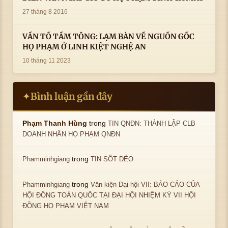
27 tháng 8 2016
VẤN TỔ TẦM TÔNG: LẠM BÀN VỀ NGUỒN GỐC
HỌ PHẠM Ở LINH KIỆT NGHỆ AN
10 tháng 11 2023
Bình luận gần đây
✦
trong
Phạm Thanh Hùng
TIN QNĐN: THÀNH LẬP CLB
DOANH NHÂN HỌ PHẠM QNĐN
trong
Phamminhgiang
TIN SỐT DẺO
trong
Phamminhgiang
Văn kiện Đại hội VII: BÁO CÁO CỦA
HỘI ĐỒNG TOÀN QUỐC TẠI ĐẠI HỘI NHIỆM KỲ VII HỘI
ĐỒNG HỌ PHẠM VIỆT NAM