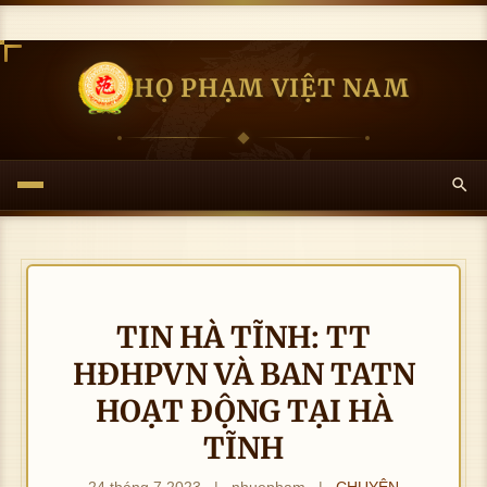
HỌ PHẠM VIỆT NAM
TIN HÀ TĨNH: TT
HĐHPVN VÀ BAN TATN
HOẠT ĐỘNG TẠI HÀ
TĨNH
24 tháng 7 2023
|
nhuepham
|
CHUYÊN