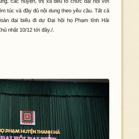
ng, các huyện, thị xã đều tổ chức đại hội với
êm túc và đầy đủ nội dung theo yêu cầu. Tất cả
oàn đại biểu đi dự Đại hội họ Phạm tỉnh Hải
ủ nhật 10/12 tới đây./.