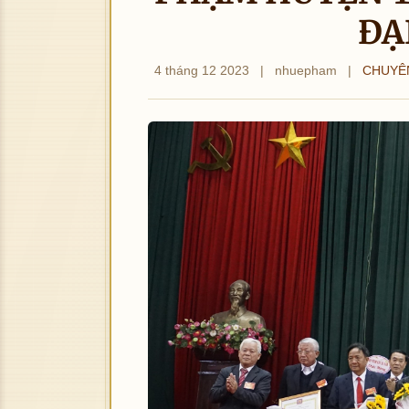
ĐẠI
4 tháng 12 2023
|
nhuepham
|
CHUYÊ