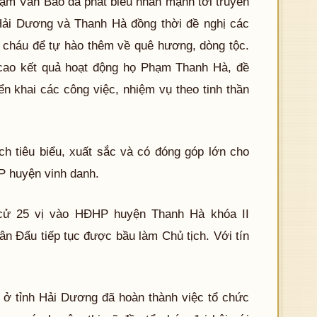
ạm Văn Bảo đã phát biểu nhấn mạnh tới truyền
ải Dương và Thanh Hà đồng thời đề nghị các
on cháu để tự hào thêm về quê hương, dòng tộc.
 cao kết quả hoạt động họ Phạm Thanh Hà, đề
ển khai các công việc, nhiệm vụ theo tinh thần
ích tiêu biểu, xuất sắc và có đóng góp lớn cho
P huyện vinh danh.
 cử 25 vị vào HĐHP huyện Thanh Hà khóa II
 Đẩu tiếp tục được bầu làm Chủ tịch. Với tín
ở tỉnh Hải Dương đã hoàn thành việc tổ chức