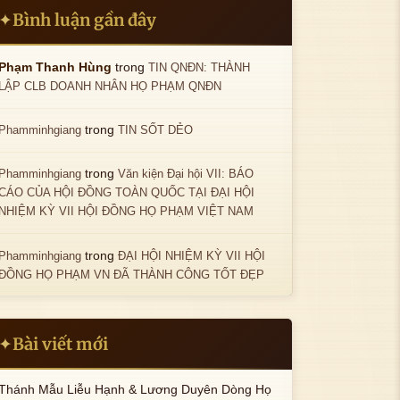
Bình luận gần đây
✦
trong
Phạm Thanh Hùng
TIN QNĐN: THÀNH
LẬP CLB DOANH NHÂN HỌ PHẠM QNĐN
trong
Phamminhgiang
TIN SỐT DẺO
trong
Phamminhgiang
Văn kiện Đại hội VII: BÁO
CÁO CỦA HỘI ĐỒNG TOÀN QUỐC TẠI ĐẠI HỘI
NHIỆM KỲ VII HỘI ĐỒNG HỌ PHẠM VIỆT NAM
trong
Phamminhgiang
ĐẠI HỘI NHIỆM KỲ VII HỘI
ĐỒNG HỌ PHẠM VN ĐÃ THÀNH CÔNG TỐT ĐẸP
Bài viết mới
✦
Thánh Mẫu Liễu Hạnh & Lương Duyên Dòng Họ