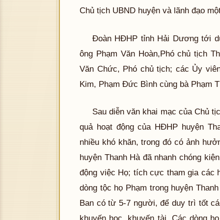
Chủ tịch UBND huyện và lãnh đạo một
Đoàn HĐHP tỉnh Hải Dương tới dự
ông Phạm Văn Hoàn,Phó chủ tịch T
Văn Chức, Phó chủ tịch; các Ủy vi
Kim, Phạm Đức Bình cùng bà Phạm T
Sau diễn văn khai mạc của Chủ tị
quả hoạt động của HĐHP huyện Than
nhiều khó khăn, trong đó có ảnh hư
huyện Thanh Hà đã nhanh chóng kiện t
động việc Họ; tích cực tham gia các
dòng tộc họ Phạm trong huyện Thanh 
Ban có từ 5-7 người, để duy trì tốt c
khuyến học, khuyến tài. Các dòng h