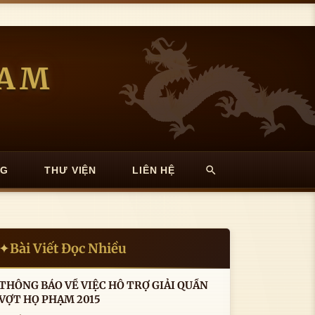
NAM
NG
THƯ VIỆN
LIÊN HỆ
Bài Viết Đọc Nhiều
✦
THÔNG BÁO VỀ VIỆC HỖ TRỢ GIẢI QUẦN
VỢT HỌ PHẠM 2015