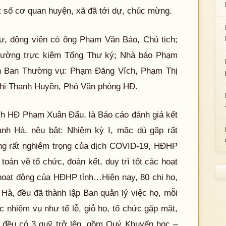
 số cơ quan huyện, xã đã tới dự, chúc mừng.
, động viên có ông Phạm Văn Bảo, Chủ tịch;
hường trực kiêm Tổng Thư ký; Nhà báo Phạm
ên Ban Thường vụ: Phạm Đăng Vích, Phạm Thị
hị Thanh Huyền, Phó Văn phòng HĐ.
ch HĐ Phạm Xuân Đẩu, là Báo cáo đánh giá kết
h Hà, nêu bật: Nhiệm kỳ I, mặc dù gặp rất
ởng rất nghiêm trọng của dịch COVID-19, HĐHP
oàn về tổ chức, đoàn kết, duy trì tốt các hoạt
 hoạt động của HĐHP tỉnh…Hiện nay, 80 chi họ,
Hà, đều đã thành lập Ban quản lý việc họ, mỗi
ác nhiệm vụ như tế lễ, giỗ họ, tổ chức gặp mặt,
ọ đều có 3 quỹ trở lên, gồm Quý Khuyến học –