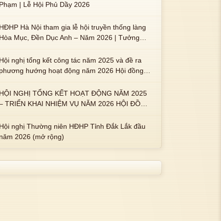
Phạm | Lễ Hội Phủ Dầy 2026
HĐHP Hà Nội tham gia lễ hội truyền thống làng
Hòa Mục, Đền Dục Anh – Năm 2026 | Tưởng
nhớ 3 vị Thành hoàng họ Phạm là Hoàng Hậu
Phạm Thị Uyển và 2 em trai : ngài Phạm Huy,
Hội nghị tổng kết công tác năm 2025 và đề ra
Phạm Miện
phương hướng hoạt động năm 2026 Hội đồng
Họ Phạm xã Tuy An Tây
HỘI NGHỊ TỔNG KẾT HOẠT ĐỘNG NĂM 2025
– TRIỂN KHAI NHIỆM VỤ NĂM 2026 HỘI ĐỒNG
HỌ PHẠM PHƯỜNG TUY HÒA, TỈNH ĐẮK LẮK
Hội nghị Thường niên HĐHP Tỉnh Đắk Lắk đầu
năm 2026 (mở rộng)