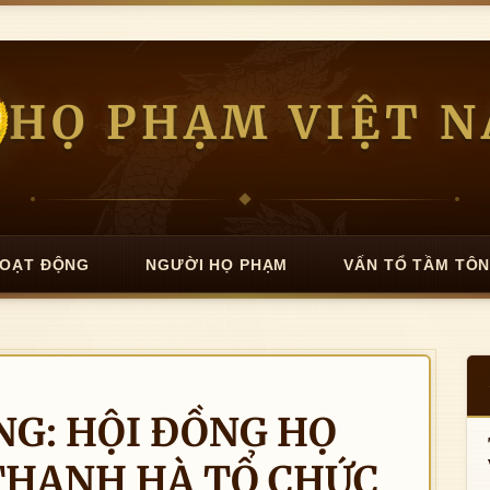
HỌ PHẠM VIỆT 
OẠT ĐỘNG
NGƯỜI HỌ PHẠM
VẤN TỔ TẦM TÔ
NG: HỘI ĐỒNG HỌ
HANH HÀ TỔ CHỨC