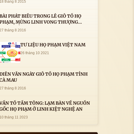
18 tháng 8 2015
BÀI PHÁT BIỂU TRONG LÊ GIỖ TỔ HỌ
PHẠM, MỪNG LINH VONG THƯỢNG
THỦY TỔ HỌ PHẠM AN VỊ TAI CÀ MAU- (
27 tháng 8 2016
22/8/2016) CỦA LS.TS.NV. PHẠM HUỲNH
CÔNG- PHÓ CHỦ TỊCH HĐHPVN
TƯ LIỆU HỌ PHẠM VIỆT NAM
26 tháng 10 2021
DIỄN VĂN NGÀY GIỖ TỔ HỌ PHẠM TỈNH
CÀ MAU
27 tháng 8 2016
VẤN TỔ TẦM TÔNG: LẠM BÀN VỀ NGUỒN
GỐC HỌ PHẠM Ở LINH KIỆT NGHỆ AN
10 tháng 11 2023