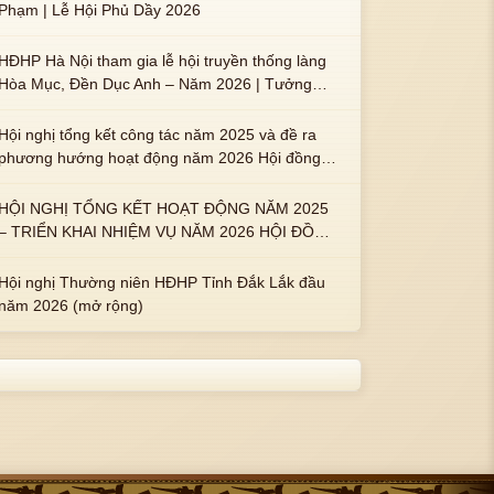
Phạm | Lễ Hội Phủ Dầy 2026
HĐHP Hà Nội tham gia lễ hội truyền thống làng
Hòa Mục, Đền Dục Anh – Năm 2026 | Tưởng
nhớ 3 vị Thành hoàng họ Phạm là Hoàng Hậu
Phạm Thị Uyển và 2 em trai : ngài Phạm Huy,
Hội nghị tổng kết công tác năm 2025 và đề ra
Phạm Miện
phương hướng hoạt động năm 2026 Hội đồng
Họ Phạm xã Tuy An Tây
HỘI NGHỊ TỔNG KẾT HOẠT ĐỘNG NĂM 2025
– TRIỂN KHAI NHIỆM VỤ NĂM 2026 HỘI ĐỒNG
HỌ PHẠM PHƯỜNG TUY HÒA, TỈNH ĐẮK LẮK
Hội nghị Thường niên HĐHP Tỉnh Đắk Lắk đầu
năm 2026 (mở rộng)