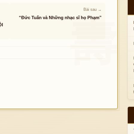
Bài sau →
“Đức Tuấn và Những nhạc sĩ họ Phạm”
ỘI