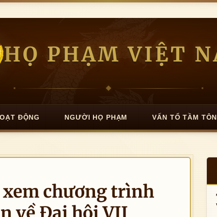
HỌ PHẠM VIỆT 
OẠT ĐỘNG
NGƯỜI HỌ PHẠM
VẤN TỔ TẦM TÔ
 xem chương trình
n về Đại hội VII