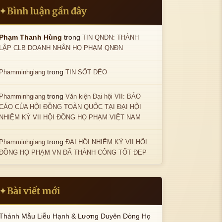
Bình luận gần đây
✦
trong
Phạm Thanh Hùng
TIN QNĐN: THÀNH
LẬP CLB DOANH NHÂN HỌ PHẠM QNĐN
trong
Phamminhgiang
TIN SỐT DẺO
trong
Phamminhgiang
Văn kiện Đại hội VII: BÁO
CÁO CỦA HỘI ĐỒNG TOÀN QUỐC TẠI ĐẠI HỘI
NHIỆM KỲ VII HỘI ĐỒNG HỌ PHẠM VIỆT NAM
trong
Phamminhgiang
ĐẠI HỘI NHIỆM KỲ VII HỘI
ĐỒNG HỌ PHẠM VN ĐÃ THÀNH CÔNG TỐT ĐẸP
Bài viết mới
✦
Thánh Mẫu Liễu Hạnh & Lương Duyên Dòng Họ