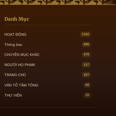
Danh Mục
HOẠT ĐỘNG
1342
Thông báo
896
CHUYÊN MỤC KHÁC
478
NGƯỜI HỌ PHẠM
217
TRANG CHỦ
157
VẤN TỔ TẦM TÔNG
69
THƯ VIỆN
15