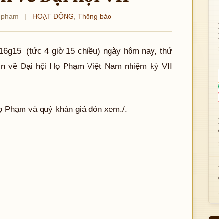
epham
|
HOẠT ĐỘNG
,
Thông báo
16g15 (tức 4 giờ 15 chiều) ngày hôm nay, thứ
tin về Đại hội Họ Phạm Việt Nam nhiệm kỳ VII
ọ Phạm và quý khán giả đón xem./.