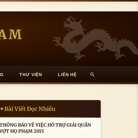
NAM
NG
THƯ VIỆN
LIÊN HỆ
Bài Viết Đọc Nhiều
✦
THÔNG BÁO VỀ VIỆC HỖ TRỢ GIẢI QUẦN
VỢT HỌ PHẠM 2015