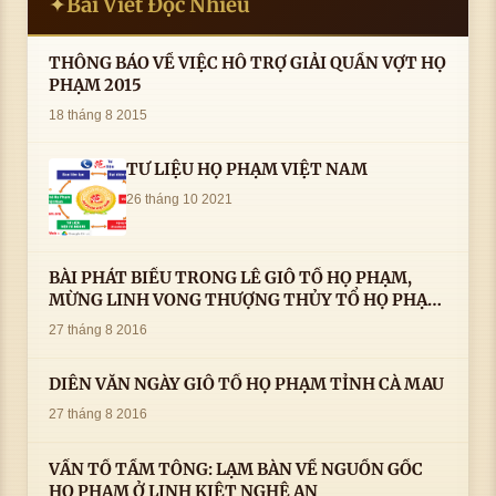
Bài Viết Đọc Nhiều
✦
THÔNG BÁO VỀ VIỆC HỖ TRỢ GIẢI QUẦN VỢT HỌ
PHẠM 2015
18 tháng 8 2015
TƯ LIỆU HỌ PHẠM VIỆT NAM
26 tháng 10 2021
BÀI PHÁT BIỂU TRONG LÊ GIỖ TỔ HỌ PHẠM,
MỪNG LINH VONG THƯỢNG THỦY TỔ HỌ PHẠM
AN VỊ TAI CÀ MAU- ( 22/8/2016) CỦA LS.TS.NV.
27 tháng 8 2016
PHẠM HUỲNH CÔNG- PHÓ CHỦ TỊCH HĐHPVN
DIỄN VĂN NGÀY GIỖ TỔ HỌ PHẠM TỈNH CÀ MAU
27 tháng 8 2016
VẤN TỔ TẦM TÔNG: LẠM BÀN VỀ NGUỒN GỐC
HỌ PHẠM Ở LINH KIỆT NGHỆ AN