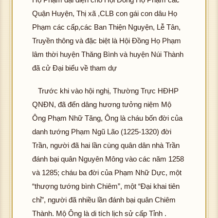
Quận Huyện, Thị xã ,CLB con gái con dâu Họ
Phạm các cấp,các Ban Thiện Nguyện, Lễ Tân,
Truyền thông và đặc biệt là Hội Đồng Họ Phạm
lâm thời huyện Thăng Bình và huyện Núi Thành
đã cử Đại biểu về tham dự
Trước khi vào hội nghị, Thường Trực HĐHP
QNĐN, đã đến dâng hương tưởng niệm Mộ
Ông Phạm Nhữ Tăng, Ông là cháu bốn đời của
danh tướng Phạm Ngũ Lão (1225-1320) đời
Trần, người đã hai lần cùng quân dân nhà Trần
đánh bại quân Nguyên Mông vào các năm 1258
và 1285; cháu ba đời của Phạm Nhữ Dực, một
“thượng tướng bình Chiêm”, một “Đại khai tiên
chỉ”, người đã nhiều lần đánh bại quân Chiêm
Thành. Mộ Ông là di tích lịch sử cấp Tỉnh .