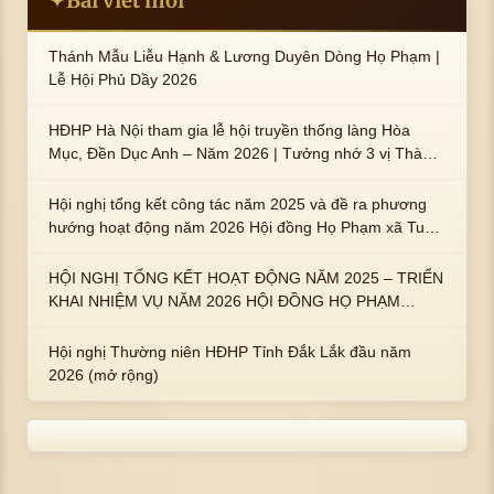
Bài viết mới
✦
Thánh Mẫu Liễu Hạnh & Lương Duyên Dòng Họ Phạm |
Lễ Hội Phủ Dầy 2026
HĐHP Hà Nội tham gia lễ hội truyền thống làng Hòa
Mục, Đền Dục Anh – Năm 2026 | Tưởng nhớ 3 vị Thành
hoàng họ Phạm là Hoàng Hậu Phạm Thị Uyển và 2 em
trai : ngài Phạm Huy, Phạm Miện
Hội nghị tổng kết công tác năm 2025 và đề ra phương
hướng hoạt động năm 2026 Hội đồng Họ Phạm xã Tuy
An Tây
HỘI NGHỊ TỔNG KẾT HOẠT ĐỘNG NĂM 2025 – TRIỂN
KHAI NHIỆM VỤ NĂM 2026 HỘI ĐỒNG HỌ PHẠM
PHƯỜNG TUY HÒA, TỈNH ĐẮK LẮK
Hội nghị Thường niên HĐHP Tỉnh Đắk Lắk đầu năm
2026 (mở rộng)