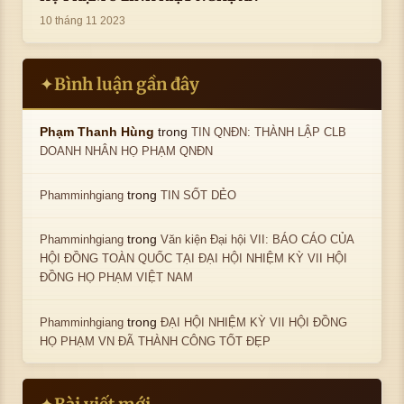
10 tháng 11 2023
Bình luận gần đây
✦
trong
Phạm Thanh Hùng
TIN QNĐN: THÀNH LẬP CLB
DOANH NHÂN HỌ PHẠM QNĐN
trong
Phamminhgiang
TIN SỐT DẺO
trong
Phamminhgiang
Văn kiện Đại hội VII: BÁO CÁO CỦA
HỘI ĐỒNG TOÀN QUỐC TẠI ĐẠI HỘI NHIỆM KỲ VII HỘI
ĐỒNG HỌ PHẠM VIỆT NAM
trong
Phamminhgiang
ĐẠI HỘI NHIỆM KỲ VII HỘI ĐỒNG
HỌ PHẠM VN ĐÃ THÀNH CÔNG TỐT ĐẸP