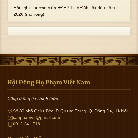
PHƯỜNG TUY HÒA, TỈNH ĐẮK LẮK
Hội nghị Thường niên HĐHP Tỉnh Đắk Lắk đầu năm
2026 (mở rộng)
Hội Đồng Họ Phạm Việt Nam
Cổng thông tin chính thức
Số 80 phố Chùa Bộc, P. Quang Trung, Q. Đống Đa, Hà Nội
cauphamvu@gmail.com
0913 241 718