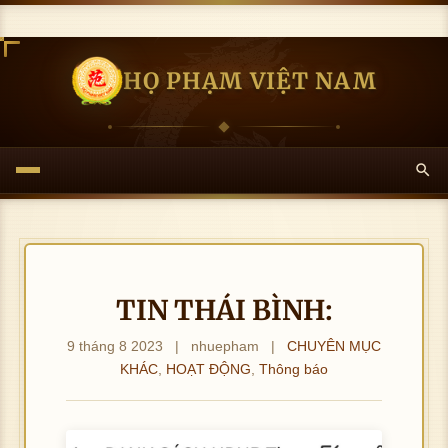
HỌ PHẠM VIỆT NAM
TIN THÁI BÌNH:
9 tháng 8 2023
|
nhuepham
|
CHUYÊN MỤC
KHÁC
,
HOẠT ĐỘNG
,
Thông báo