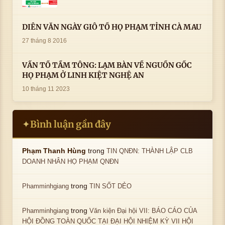
DIỄN VĂN NGÀY GIỖ TỔ HỌ PHẠM TỈNH CÀ MAU
27 tháng 8 2016
VẤN TỔ TẦM TÔNG: LẠM BÀN VỀ NGUỒN GỐC
HỌ PHẠM Ở LINH KIỆT NGHỆ AN
10 tháng 11 2023
Bình luận gần đây
✦
trong
Phạm Thanh Hùng
TIN QNĐN: THÀNH LẬP CLB
DOANH NHÂN HỌ PHẠM QNĐN
trong
Phamminhgiang
TIN SỐT DẺO
trong
Phamminhgiang
Văn kiện Đại hội VII: BÁO CÁO CỦA
HỘI ĐỒNG TOÀN QUỐC TẠI ĐẠI HỘI NHIỆM KỲ VII HỘI