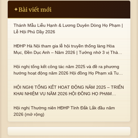
Bài viết mới
✦
Thánh Mẫu Liễu Hạnh & Lương Duyên Dòng Họ Phạm |
Lễ Hội Phủ Dầy 2026
HĐHP Hà Nội tham gia lễ hội truyền thống làng Hòa
Mục, Đền Dục Anh – Năm 2026 | Tưởng nhớ 3 vị Thành
hoàng họ Phạm là Hoàng Hậu Phạm Thị Uyển và 2 em
trai : ngài Phạm Huy, Phạm Miện
Hội nghị tổng kết công tác năm 2025 và đề ra phương
hướng hoạt động năm 2026 Hội đồng Họ Phạm xã Tuy
An Tây
HỘI NGHỊ TỔNG KẾT HOẠT ĐỘNG NĂM 2025 – TRIỂN
KHAI NHIỆM VỤ NĂM 2026 HỘI ĐỒNG HỌ PHẠM
PHƯỜNG TUY HÒA, TỈNH ĐẮK LẮK
Hội nghị Thường niên HĐHP Tỉnh Đắk Lắk đầu năm
2026 (mở rộng)