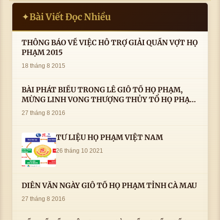
Bài Viết Đọc Nhiều
✦
THÔNG BÁO VỀ VIỆC HỖ TRỢ GIẢI QUẦN VỢT HỌ
PHẠM 2015
18 tháng 8 2015
BÀI PHÁT BIỂU TRONG LÊ GIỖ TỔ HỌ PHẠM,
MỪNG LINH VONG THƯỢNG THỦY TỔ HỌ PHẠM
AN VỊ TAI CÀ MAU- ( 22/8/2016) CỦA LS.TS.NV.
27 tháng 8 2016
PHẠM HUỲNH CÔNG- PHÓ CHỦ TỊCH HĐHPVN
TƯ LIỆU HỌ PHẠM VIỆT NAM
26 tháng 10 2021
DIỄN VĂN NGÀY GIỖ TỔ HỌ PHẠM TỈNH CÀ MAU
27 tháng 8 2016