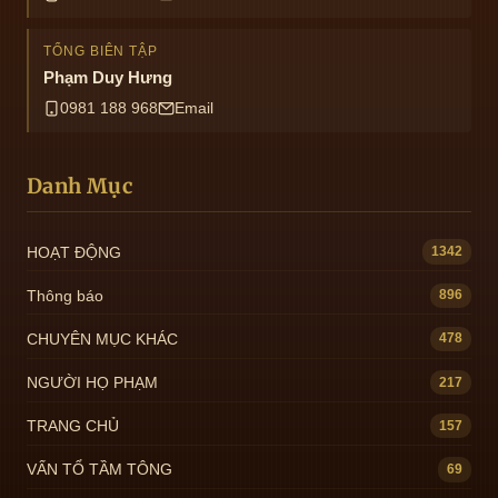
TỔNG BIÊN TẬP
Phạm Duy Hưng
0981 188 968
Email
Danh Mục
HOẠT ĐỘNG
1342
Thông báo
896
CHUYÊN MỤC KHÁC
478
NGƯỜI HỌ PHẠM
217
TRANG CHỦ
157
VẤN TỔ TẦM TÔNG
69