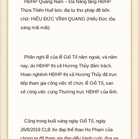
HĐHP Quảng Nam – Đà Nẵng tặng HĐHP
Thừa Thiên Huế bức đại tự thư pháp đề bốn
chữ: HIẾU ĐỨC VĨNH QUANG (Hiếu Đức tỏa
sáng mãi mãi).
Phần nghi lễ của lễ Giổ Tổ năm ngoái, và năm
nay, do HĐHP thị xã Hương Thủy đảm trách.
Hoan nghênh HĐHP thị xã Hương Thủy đã trực
tiếp tham gia công việc tổ chức lễ Giỗ Tổ, san
sẽ công việc cùng Thường trực HĐHP của tỉnh.
Cũng trong buổi sáng ngày Giỗ Tổ, ngày
26/8/2018 CLB Xe đạp thể thao Họ Phạm của
chúng ta đã tham gia đạp diễu hành cuộc đua xe