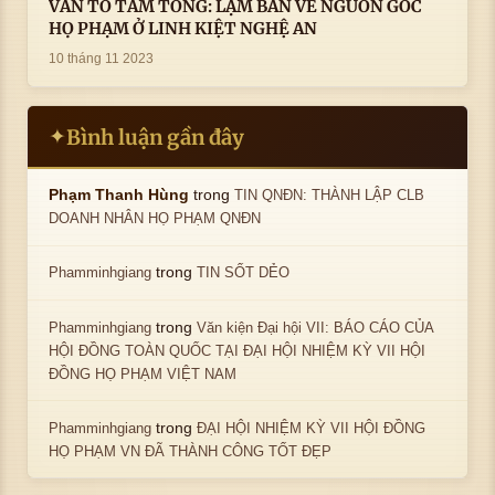
VẤN TỔ TẦM TÔNG: LẠM BÀN VỀ NGUỒN GỐC
HỌ PHẠM Ở LINH KIỆT NGHỆ AN
10 tháng 11 2023
Bình luận gần đây
✦
trong
Phạm Thanh Hùng
TIN QNĐN: THÀNH LẬP CLB
DOANH NHÂN HỌ PHẠM QNĐN
trong
Phamminhgiang
TIN SỐT DẺO
trong
Phamminhgiang
Văn kiện Đại hội VII: BÁO CÁO CỦA
HỘI ĐỒNG TOÀN QUỐC TẠI ĐẠI HỘI NHIỆM KỲ VII HỘI
ĐỒNG HỌ PHẠM VIỆT NAM
trong
Phamminhgiang
ĐẠI HỘI NHIỆM KỲ VII HỘI ĐỒNG
HỌ PHẠM VN ĐÃ THÀNH CÔNG TỐT ĐẸP