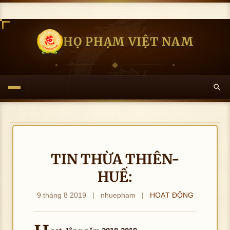
HỌ PHẠM VIỆT NAM
TIN THỪA THIÊN-
HUẾ:
9 tháng 8 2019
|
nhuepham
|
HOẠT ĐỘNG