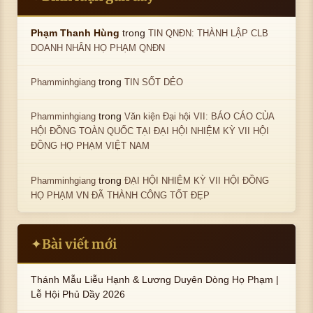
trong
Phạm Thanh Hùng
TIN QNĐN: THÀNH LẬP CLB
DOANH NHÂN HỌ PHẠM QNĐN
trong
Phamminhgiang
TIN SỐT DẺO
trong
Phamminhgiang
Văn kiện Đại hội VII: BÁO CÁO CỦA
HỘI ĐỒNG TOÀN QUỐC TẠI ĐẠI HỘI NHIỆM KỲ VII HỘI
ĐỒNG HỌ PHẠM VIỆT NAM
trong
Phamminhgiang
ĐẠI HỘI NHIỆM KỲ VII HỘI ĐỒNG
HỌ PHẠM VN ĐÃ THÀNH CÔNG TỐT ĐẸP
Bài viết mới
✦
Thánh Mẫu Liễu Hạnh & Lương Duyên Dòng Họ Phạm |
Lễ Hội Phủ Dầy 2026