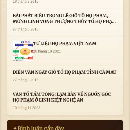
18 tháng 8 2015
BÀI PHÁT BIỂU TRONG LÊ GIỖ TỔ HỌ PHẠM,
MỪNG LINH VONG THƯỢNG THỦY TỔ HỌ PHẠM
AN VỊ TAI CÀ MAU- ( 22/8/2016) CỦA LS.TS.NV.
27 tháng 8 2016
PHẠM HUỲNH CÔNG- PHÓ CHỦ TỊCH HĐHPVN
TƯ LIỆU HỌ PHẠM VIỆT NAM
26 tháng 10 2021
DIỄN VĂN NGÀY GIỖ TỔ HỌ PHẠM TỈNH CÀ MAU
27 tháng 8 2016
VẤN TỔ TẦM TÔNG: LẠM BÀN VỀ NGUỒN GỐC
HỌ PHẠM Ở LINH KIỆT NGHỆ AN
10 tháng 11 2023
Bình luận gần đây
✦