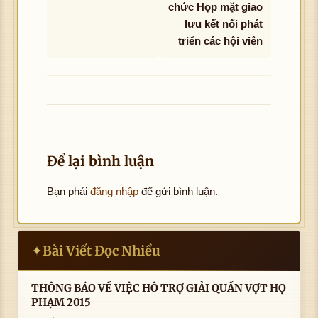
chức Họp mặt giao
lưu kết nối phát
triển các hội viên
Để lại bình luận
Bạn phải
đăng nhập
để gửi bình luận.
Bài Viết Đọc Nhiều
✦
THÔNG BÁO VỀ VIỆC HỖ TRỢ GIẢI QUẦN VỢT HỌ
PHẠM 2015