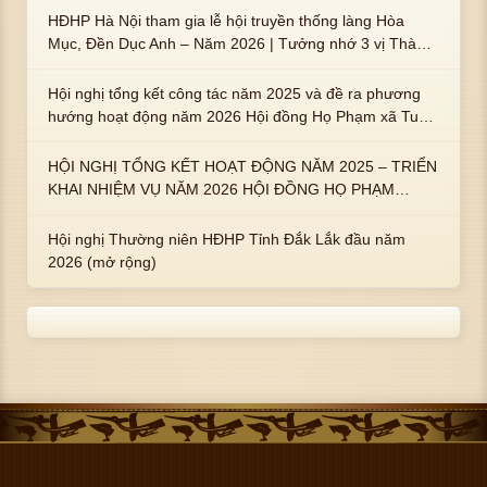
HĐHP Hà Nội tham gia lễ hội truyền thống làng Hòa
Mục, Đền Dục Anh – Năm 2026 | Tưởng nhớ 3 vị Thành
hoàng họ Phạm là Hoàng Hậu Phạm Thị Uyển và 2 em
trai : ngài Phạm Huy, Phạm Miện
Hội nghị tổng kết công tác năm 2025 và đề ra phương
hướng hoạt động năm 2026 Hội đồng Họ Phạm xã Tuy
An Tây
HỘI NGHỊ TỔNG KẾT HOẠT ĐỘNG NĂM 2025 – TRIỂN
KHAI NHIỆM VỤ NĂM 2026 HỘI ĐỒNG HỌ PHẠM
PHƯỜNG TUY HÒA, TỈNH ĐẮK LẮK
Hội nghị Thường niên HĐHP Tỉnh Đắk Lắk đầu năm
2026 (mở rộng)