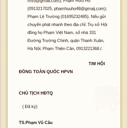
mvu@gmail.com
); Phạm Hữu Hỗ
(0913217025,
phamhuuho48@gmaij.com
);
Phạm Lệ Trường (01695232485). Nếu gửi
chuyển phát nhanh theo địa chỉ: Trụ sở Hội
đồng họ Phạm Việt Nam, số nhà 331
Đường Trường Chinh, quận Thanh Xuân,
Hà Nội; Phạm Thiện Căn, 0913221368./.
T/M HỘI
ĐỒNG TOÀN QUỐC HPVN
CHỦ TỊCH HĐTQ
( Đã ký)
TS.Phạm Vũ Câu