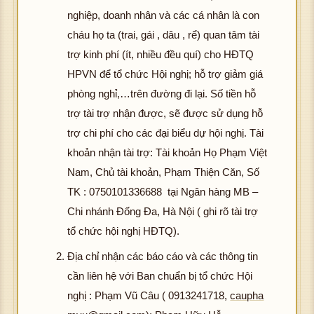
nghiệp, doanh nhân và các cá nhân là con
cháu họ ta (trai, gái , dâu , rể) quan tâm tài
trợ kinh phí (ít, nhiều đều quí) cho HĐTQ
HPVN để tổ chức Hội nghị; hỗ trợ giảm giá
phòng nghỉ,…trên đường đi lại. Số tiền hỗ
trợ tài trợ nhận được, sẽ được sử dụng hỗ
trợ chi phí cho các đại biểu dự hội nghị. Tài
khoản nhận tài trợ: Tài khoản Họ Phạm Việt
Nam, Chủ tài khoản, Phạm Thiện Căn, Số
TK : 0750101336688 tại Ngân hàng MB –
Chi nhánh Đống Đa, Hà Nội ( ghi rõ tài trợ
tổ chức hội nghị HĐTQ).
Địa chỉ nhận các báo cáo và các thông tin
cần liên hệ với Ban chuẩn bị tổ chức Hội
nghị : Phạm Vũ Câu ( 0913241718,
caupha