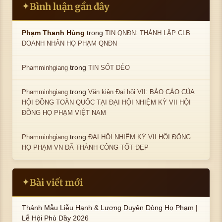
Bình luận gần đây
✦
trong
Phạm Thanh Hùng
TIN QNĐN: THÀNH LẬP CLB
DOANH NHÂN HỌ PHẠM QNĐN
trong
Phamminhgiang
TIN SỐT DẺO
trong
Phamminhgiang
Văn kiện Đại hội VII: BÁO CÁO CỦA
HỘI ĐỒNG TOÀN QUỐC TẠI ĐẠI HỘI NHIỆM KỲ VII HỘI
ĐỒNG HỌ PHẠM VIỆT NAM
trong
Phamminhgiang
ĐẠI HỘI NHIỆM KỲ VII HỘI ĐỒNG
HỌ PHẠM VN ĐÃ THÀNH CÔNG TỐT ĐẸP
Bài viết mới
✦
Thánh Mẫu Liễu Hạnh & Lương Duyên Dòng Họ Phạm |
Lễ Hội Phủ Dầy 2026