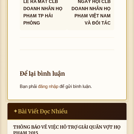
LỄ RA MẮT CLB
NGÀY HỘI CLB
DOANH NHÂN HỌ
DOANH NHÂN HỌ
PHẠM TP HẢI
PHẠM VIỆT NAM
PHÒNG
VÀ ĐỐI TÁC
Để lại bình luận
Bạn phải
đăng nhập
để gửi bình luận.
Bài Viết Đọc Nhiều
✦
THÔNG BÁO VỀ VIỆC HỖ TRỢ GIẢI QUẦN VỢT HỌ
PHẠM 2015