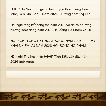
HĐHP Hà Nội tham gia lễ hội truyền thống làng Hòa
Mục, Đền Dục Anh – Năm 2026 | Tưởng nhớ 3 vị Thành
hoàng họ Phạm là Hoàng Hậu Phạm Thị Uyển và 2 em
trai : ngài Phạm Huy, Phạm Miện
Hội nghị tổng kết công tác năm 2025 và đề ra phương
hướng hoạt động năm 2026 Hội đồng Họ Phạm xã Tuy
An Tây
HỘI NGHỊ TỔNG KẾT HOẠT ĐỘNG NĂM 2025 – TRIỂN
KHAI NHIỆM VỤ NĂM 2026 HỘI ĐỒNG HỌ PHẠM
PHƯỜNG TUY HÒA, TỈNH ĐẮK LẮK
Hội nghị Thường niên HĐHP Tỉnh Đắk Lắk đầu năm
2026 (mở rộng)