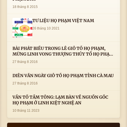
18 tháng 8 2015
TƯ LIỆU HỌ PHẠM VIỆT NAM
26 tháng 10 2021
BÀI PHÁT BIỂU TRONG LÊ GIỖ TỔ HỌ PHẠM,
MỪNG LINH VONG THƯỢNG THỦY TỔ HỌ PHẠM
AN VỊ TAI CÀ MAU- ( 22/8/2016) CỦA LS.TS.NV.
27 tháng 8 2016
PHẠM HUỲNH CÔNG- PHÓ CHỦ TỊCH HĐHPVN
DIỄN VĂN NGÀY GIỖ TỔ HỌ PHẠM TỈNH CÀ MAU
27 tháng 8 2016
VẤN TỔ TẦM TÔNG: LẠM BÀN VỀ NGUỒN GỐC
HỌ PHẠM Ở LINH KIỆT NGHỆ AN
10 tháng 11 2023