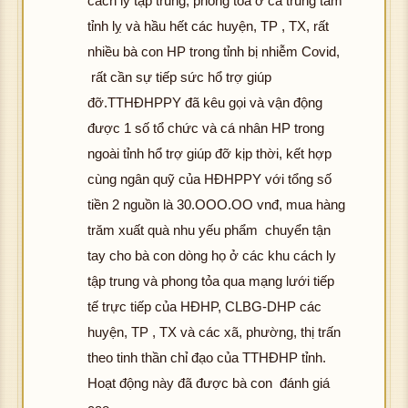
cách ly tập trung, phong tỏa ở cả trung tâm
tỉnh lỵ và hầu hết các huyện, TP , TX, rất
nhiều bà con HP trong tỉnh bị nhiễm Covid,
rất cần sự tiếp sức hổ trợ giúp
đỡ.TTHĐHPPY đã kêu gọi và vận động
được 1 số tổ chức và cá nhân HP trong
ngoài tỉnh hổ trợ giúp đỡ kịp thời, kết hợp
cùng ngân quỹ của HĐHPPY với tổng số
tiền 2 nguồn là 30.OOO.OO vnđ, mua hàng
trăm xuất quà nhu yếu phẩm chuyển tận
tay cho bà con dòng họ ở các khu cách ly
tập trung và phong tỏa qua mạng lưới tiếp
tế trực tiếp của HĐHP, CLBG-DHP các
huyện, TP , TX và các xã, phường, thị trấn
theo tinh thần chỉ đạo của TTHĐHP tỉnh.
Hoạt động này đã được bà con đánh giá