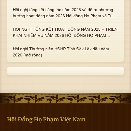
hoàng họ Phạm là Hoàng Hậu Phạm Thị Uyển và 2 em
trai : ngài Phạm Huy, Phạm Miện
Hội nghị tổng kết công tác năm 2025 và đề ra phương
hướng hoạt động năm 2026 Hội đồng Họ Phạm xã Tuy
An Tây
HỘI NGHỊ TỔNG KẾT HOẠT ĐỘNG NĂM 2025 – TRIỂN
KHAI NHIỆM VỤ NĂM 2026 HỘI ĐỒNG HỌ PHẠM
PHƯỜNG TUY HÒA, TỈNH ĐẮK LẮK
Hội nghị Thường niên HĐHP Tỉnh Đắk Lắk đầu năm
2026 (mở rộng)
Hội Đồng Họ Phạm Việt Nam