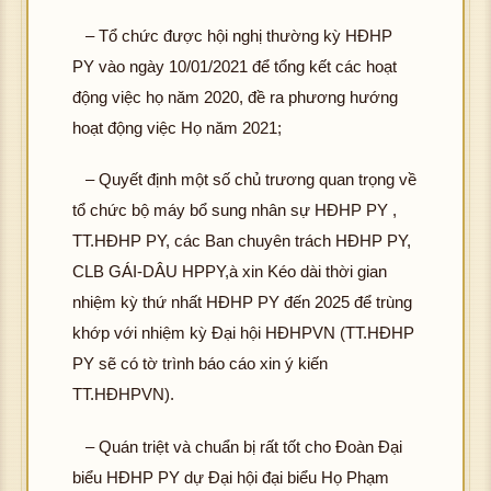
– Tổ chức được hội nghị thường kỳ HĐHP
PY vào ngày 10/01/2021 để tổng kết các hoạt
động việc họ năm 2020, đề ra phương hướng
hoạt động việc Họ năm 2021;
– Quyết định một số chủ trương quan trọng về
tổ chức bộ máy bổ sung nhân sự HĐHP PY ,
TT.HĐHP PY, các Ban chuyên trách HĐHP PY,
CLB GÁI-DÂU HPPY,à xin Kéo dài thời gian
nhiệm kỳ thứ nhất HĐHP PY đến 2025 để trùng
khớp với nhiệm kỳ Đại hội HĐHPVN (TT.HĐHP
PY sẽ có tờ trình báo cáo xin ý kiến
TT.HĐHPVN).
– Quán triệt và chuẩn bị rất tốt cho Đoàn Đại
biểu HĐHP PY dự Đại hội đại biểu Họ Phạm