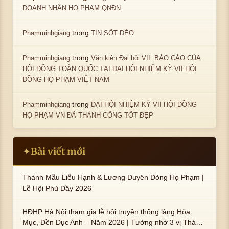
DOANH NHÂN HỌ PHẠM QNĐN
trong
Phamminhgiang
TIN SỐT DẺO
trong
Phamminhgiang
Văn kiện Đại hội VII: BÁO CÁO CỦA
HỘI ĐỒNG TOÀN QUỐC TẠI ĐẠI HỘI NHIỆM KỲ VII HỘI
ĐỒNG HỌ PHẠM VIỆT NAM
trong
Phamminhgiang
ĐẠI HỘI NHIỆM KỲ VII HỘI ĐỒNG
HỌ PHẠM VN ĐÃ THÀNH CÔNG TỐT ĐẸP
Bài viết mới
✦
Thánh Mẫu Liễu Hạnh & Lương Duyên Dòng Họ Phạm |
Lễ Hội Phủ Dầy 2026
HĐHP Hà Nội tham gia lễ hội truyền thống làng Hòa
Mục, Đền Dục Anh – Năm 2026 | Tưởng nhớ 3 vị Thành