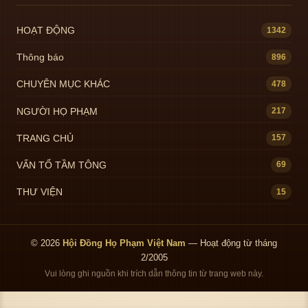
HOẠT ĐỘNG
1342
Thông báo
896
CHUYÊN MỤC KHÁC
478
NGƯỜI HỌ PHẠM
217
TRANG CHỦ
157
VẤN TỔ TẦM TÔNG
69
THƯ VIỆN
15
© 2026
Hội Đồng Họ Phạm Việt Nam
— Hoạt động từ tháng
2/2005
Vui lòng ghi nguồn khi trích dẫn thông tin từ trang web này.