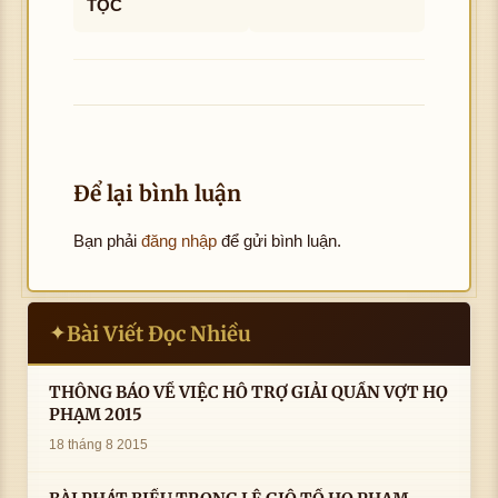
TỘC
Để lại bình luận
Bạn phải
đăng nhập
để gửi bình luận.
Bài Viết Đọc Nhiều
✦
THÔNG BÁO VỀ VIỆC HỖ TRỢ GIẢI QUẦN VỢT HỌ
PHẠM 2015
18 tháng 8 2015