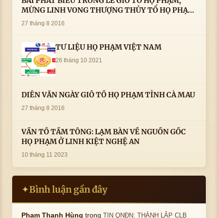
BÀI PHÁT BIỂU TRONG LÊ GIỖ TỔ HỌ PHẠM,
MỪNG LINH VONG THƯỢNG THỦY TỔ HỌ PHẠM
AN VỊ TAI CÀ MAU- ( 22/8/2016) CỦA LS.TS.NV.
27 tháng 8 2016
PHẠM HUỲNH CÔNG- PHÓ CHỦ TỊCH HĐHPVN
TƯ LIỆU HỌ PHẠM VIỆT NAM
26 tháng 10 2021
DIỄN VĂN NGÀY GIỖ TỔ HỌ PHẠM TỈNH CÀ MAU
27 tháng 8 2016
VẤN TỔ TẦM TÔNG: LẠM BÀN VỀ NGUỒN GỐC
HỌ PHẠM Ở LINH KIỆT NGHỆ AN
10 tháng 11 2023
Bình luận gần đây
✦
trong
Phạm Thanh Hùng
TIN QNĐN: THÀNH LẬP CLB