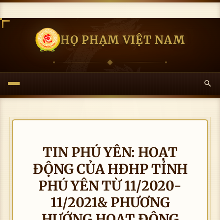
HỌ PHẠM VIỆT NAM
TIN PHÚ YÊN: HOẠT
ĐỘNG CỦA HĐHP TỈNH
PHÚ YÊN TỪ 11/2020-
11/2021& PHƯƠNG
HƯỚNG HOẠT ĐỘNG